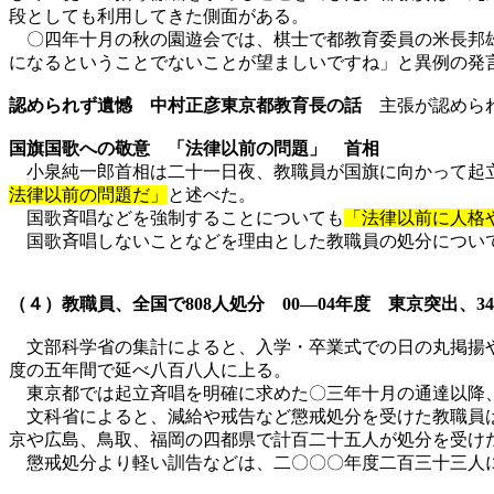
段としても利用してきた側面がある。
〇四年十月の秋の園遊会では、棋士で都教育委員の米長邦雄
になるということでないことが望ましいですね」と異例の発
認められず遺憾 中村正彦東京都教育長の話
主張が認められ
国旗国歌への敬意 「法律以前の問題」 首相
小泉純一郎首相は二十一日夜、教職員が国旗に向かって起
法律以前の問題だ」
と述べた。
国歌斉唱などを強制することについても
「法律以前に人格
国歌斉唱しないことなどを理由とした教職員の処分について
（４）教職員、全国で
808人処分 00―04年度 東京突出、3
文部科学省の集計によると、入学・卒業式での日の丸掲揚や
度の五年間で延べ八百八人に上る。
東京都では起立斉唱を明確に求めた〇三年十月の通達以降、
文科省によると、減給や戒告など懲戒処分を受けた教職員は
京や広島、鳥取、福岡の四都県で計百二十五人が処分を受け
懲戒処分より軽い訓告などは、二〇〇〇年度二百三十三人に