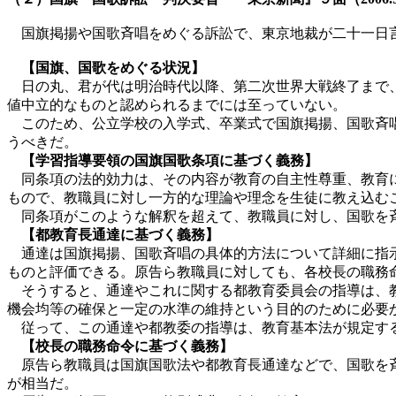
国旗掲揚や国歌斉唱をめぐる訴訟で、東京地裁が二十一日
【国旗、国歌をめぐる状況】
日の丸、君が代は明治時代以降、第二次世界大戦終了まで、
値中立的なものと認められるまでには至っていない。
このため、公立学校の入学式、卒業式で国旗掲揚、国歌斉唱
うべきだ。
【学習指導要領の国旗国歌条項に基づく義務】
同条項の法的効力は、その内容が教育の自主性尊重、教育に
もので、教職員に対し一方的な理論や理念を生徒に教え込む
同条項がこのような解釈を超えて、教職員に対し、国歌を斉
【都教育長通達に基づく義務】
通達は国旗掲揚、国歌斉唱の具体的方法について詳細に指示
ものと評価できる。原告ら教職員に対しても、各校長の職務
そうすると、通達やこれに関する都教育委員会の指導は、教
機会均等の確保と一定の水準の維持という目的のために必要
従って、この通達や都教委の指導は、教育基本法が規定す
【校長の職務命令に基づく義務】
原告ら教職員は国旗国歌法や都教育長通達などで、国歌を斉
が相当だ。