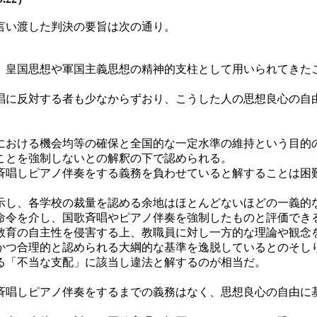
言い渡した判決の要旨は次の通り。
皇国思想や軍国主義思想の精神的支柱として用いられてきた
に反対する者も少なからずおり、こうした人の思想良心の自
おける機会均等の確保と全国的な一定水準の維持という目的
ことを強制しないとの解釈の下で認められる。
唱しピアノ伴奏をする義務を負わせていると解することは困
し、各学校の裁量を認める余地はほとんどないほどの一義的
命令を介し、国歌斉唱やピアノ伴奏を強制したものと評価でき
育の自主性を侵害する上、教職員に対し一方的な理論や観念
かつ合理的と認められる大綱的な基準を逸脱しているとのそし
る「不当な支配」に該当し違法と解するのが相当だ。
唱しピアノ伴奏をするまでの義務はなく、思想良心の自由に