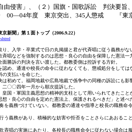
自由侵害」、（２）国旗・国歌訴訟 判決要旨
分 00―04年度 東京突出、345人懲戒 『東京新聞
東京新聞」第１面トップ（
2006.9.22）
shtml
り、入学・卒業式で日の丸掲揚と君が代斉唱に従う義務がな
歌斉唱などを強制するのは思想・良心の自由を保障した憲法一
側全面勝訴の判決を言い渡した。都教委側は控訴する方針。
認め、通達や校長の命令に従わなくても、懲戒処分をしては
料の支払いを命じた。
は初めて。福岡地裁や広島地裁で係争中の同種の訴訟にも影
。二〇〇四年一月から順次提訴した。
皇国・軍国主義思想の精神的支柱として用いられてきたこと
思想・良心の自由を定めた憲法上、保護されるべきだ」と述べ
奏を義務づけていない。都教委の通達や指導と校長の職務命令
行う義務があり、積極的な妨害や拒否をことさらにあおること
歌斉唱の実施にあたり、各校長の職務命令に従わない場合は服