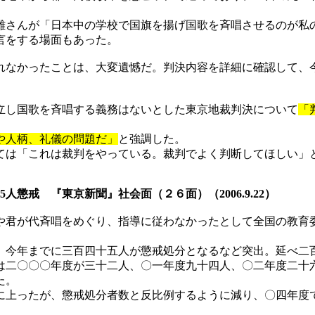
さんが「日本中の学校で国旗を揚げ国歌を斉唱させるのが私
言をする場面もあった。
なかったことは、大変遺憾だ。判決内容を詳細に確認して、
立し国歌を斉唱する義務はないとした東京地裁判決について
「
や人柄、礼儀の問題だ」
と強調した。
は「これは裁判をやっている。裁判でよく判断してほしい」
45人懲戒 『東京新聞』社会面（２６面）（2006.9.22）
君が代斉唱をめぐり、指導に従わなかったとして全国の教育
今年までに三百四十五人が懲戒処分となるなど突出。延べ二
二〇〇〇年度が三十二人、〇一年度九十四人、〇二年度二十
た。
上ったが、懲戒処分者数と反比例するように減り、〇四年度