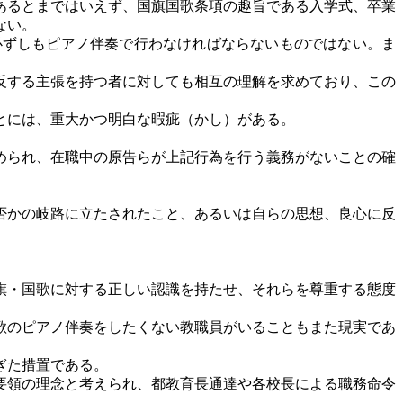
あるとまではいえず、国旗国歌条項の趣旨である入学式、卒業
ない。
ずしもピアノ伴奏で行わなければならないものではない。ま
反する主張を持つ者に対しても相互の理解を求めており、この
とには、重大かつ明白な暇疵（かし）がある。
められ、在職中の原告らが上記行為を行う義務がないことの確
否かの岐路に立たされたこと、あるいは自らの思想、良心に反
旗・国歌に対する正しい認識を持たせ、それらを尊重する態度
歌のピアノ伴奏をしたくない教職員がいることもまた現実であ
ぎた措置である。
要領の理念と考えられ、都教育長通達や各校長による職務命令