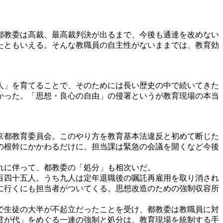
都教委は高裁、最高裁判決が出るまで、今後も通達を改めない
たともいえる。そんな教職員の自主性がないままでは、教育効
人」を育てることで、そのためには長い歴史の中で続いてきた
かった。「思想・良心の自由」の侵署というが教育現場の本当
京都教育委員会。このやり方を教育基本法違反と初めて断じた
の根幹にかかわるだけに、担当課は緊急の会議を開くなど今後
れに伴って、都教委の「処分」も相次いだ。
百四十五人。うち九人は定年退職後の嘱託再雇用を取り消され
に行くにも担当者がついてくる。思想改造のための強制収容所
で生徒の大半が不起立だったことを受け、都教委は教職員に対
君が代」をめぐる一連の強制と処分は、教育現場を統制する手