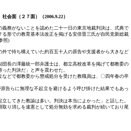
』社会面（２７面）（
2006.9.22）
の義務がないことを認めた二十一日の東京地裁判決は、式典で
する形での教育基本法改正を掲げる安倍晋三氏が自民党新総裁
参照)
の外で待ち構えていた約百五十人の原告や支援者から大きなど
副団長の澤藤統一郎弁護士は、都立高校改革を掲げて都教委の
持った判決だ」と声を震わせた。
立などで都教委から懲戒処分を受けた教職員は、〇四年春の卒
原告らに無理な不起立を避けるよう呼び掛けた結果でもあっ
起立してきた教諭は多い。判決は本当によかった」と話した。
用取り消しを違憲として処分無効を求める裁判が続いており尾