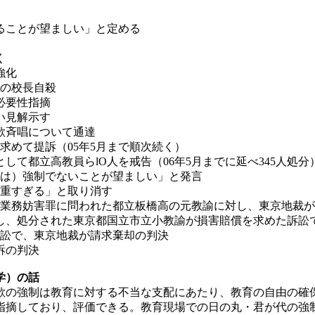
せることが望ましい」と定める
く
強化
高の校長自殺
必要性指摘
い見解示す
国歌斉唱について通達
求めて提訴（05年5月まで順次続く）
として都立高教員ら
lO
人を戒告（06年5月までに延べ345人処分
歌は）強制でないことが望ましい」と発言
「重すぎる」と取り消す
力業務妨害罪に問われた都立板橋高の元教諭に対し、東京地裁
し、処分された東京都国立市立小教諭が損害賠償を求めた訴訟
訴訟で、東京地裁が請求棄却の判決
訴の判決
学）の話
の強制は教育に対する不当な支配にあたり、教育の自由の確
指摘しており、評価できる。教育現場での日の丸・君が代の強