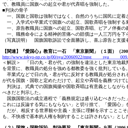
で、教職員に国旗への起立や君が代斉唱を強制した。
■判決の骨子
一、国旗と国歌は強制ではなく、自然のうちに国民に定着さ
一、入学式や卒業式で国旗への起立、国歌斉唱を強制する東
一、原告教職員に国旗への起立、国歌斉唱、ピアノ伴奏の義
一、職務命令による精神的苦痛への賠償は一人三万円を下
（写真説明） 国旗国歌訴訟で全面勝訴し、喜ぶ原告と支援
【関連】『愛国心』教育に一石 「東京新聞」（１面）（
200
http://www.tokyo-np.co.jp/00/sya/20060922/mng_____sya_____009.
＜解説＞ 「日の丸・君が代」の強制を違法とした東京地裁
を背景に、教職員の処分を強める都教委を強く批判している
卒業式などで日の丸・君が代に反対する教職員が処分される
が代を国旗・国歌と定めただけで、起立や斉唱を義務づけて
判決は、式典での国旗掲揚や国歌斉唱は有意義としながらも
べきだと判示した。
国旗国歌法の成立過程で「義務規定は盛り込むべきだった」
これには反論する気にもならない」と切り捨て、「愛国心」
だが、相反する世界観や主義・主張に理解を示すことこそ
も、不快感で基本的人権を制約することは許されない」とし
（２）国旗・国歌訴訟 判決要旨 『東京新聞』９面（
2006.