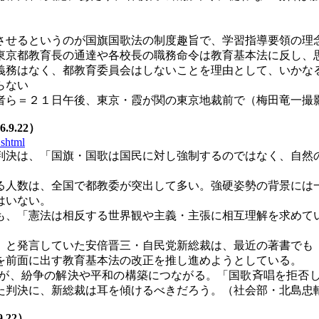
せるというのが国旗国歌法の制度趣旨で、学習指導要領の理
京都教育長の通達や各校長の職務命令は教育基本法に反し、
務はなく、都教育委員会はしないことを理由として、いかな
らない
者ら＝２１日午後、東京・霞が関の東京地裁前で（梅田竜一撮
6.9.22）
shtml
判決は、「国旗・国歌は国民に対し強制するのではなく、自然
。
人数は、全国で都教委が突出して多い。強硬姿勢の背景には
はいない。
、「憲法は相反する世界観や主義・主張に相互理解を求めて
と発言していた安倍晋三・自民党新総裁は、最近の著書でも
を前面に出す教育基本法の改正を推し進めようとしている。
が、紛争の解決や平和の構築につながる。「国歌斉唱を拒否し
た判決に、新総裁は耳を傾けるべきだろう。（社会部・北島忠
9.22）