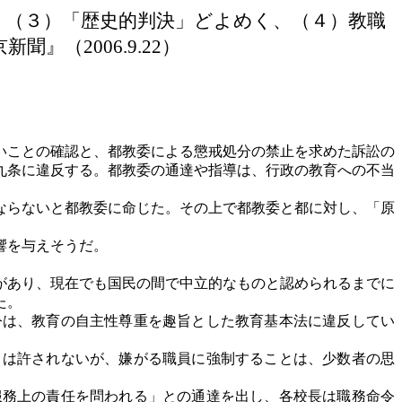
、（３）「歴史的判決」どよめく、（４）教職
』（2006.9.22）
いことの確認と、都教委による懲戒処分の禁止を求めた訴訟の
九条に違反する。都教委の通達や指導は、行政の教育への不当
ならないと都教委に命じた。その上で都教委と都に対し、「原
響を与えそうだ。
があり、現在でも国民の間で中立的なものと認められるまでに
た。
は、教育の自主性尊重を趣旨とした教育基本法に違反してい
は許されないが、嫌がる職員に強制することは、少数者の思
務上の責任を問われる」との通達を出し、各校長は職務命令