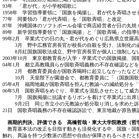
93年 「君が代」が小学校唱歌に
1958年 学習指導要領に「国旗を掲揚し、君が代を斉唱さ
77年 同要領の「君が代斉唱」を「国歌斉唱」と改定
87年 沖縄国体のソフトボール会場で商店経営者が日の丸焼
89年 新学習指導要領で「国旗掲揚」と「国歌斉喝」の指導
99年2月 卒業式での日の丸・君が代をめぐり広島県立世羅
3月 野中広務官房長官が校長の自殺を受け、法制化の
8月紅国旗国歌法成立、野中官房長官が個人に強制しな
2003年10月 東京都教育長が入学・卒業式での国旗掲揚、
04年1月 都立高教職員らが国歌斉唱義務の不存在確認などを
2月 都教育委員会が国歌斉喝時に起立しなかったなど
10月 天皇陛下が園遊会で、都教育委員に「（国旗国
05年4月 福岡地裁が国歌斉唱を拒んだ教諭への減給処分を
06年5月 国歌斉唱をめぐり、卒業式を混乱させたとして威
7月 国旗掲揚に抗議するリボンを着けて卒業式に出席
9月2日 同じ市立小の元教諭が処分取り消しを求めた
21日 国歌斉唱義務の不存在確認訴訟で、東京地裁が原告勝
画期的判決、評価できる 高橋哲哉・東大大学院教授（哲
教育基本法の改正を目指す動きも活発化する中、国旗・国歌
触れ、異論を持つ少数派の思想や自由が保障されるべきだと