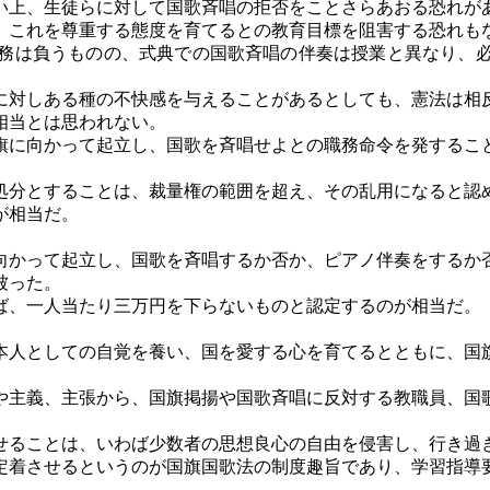
い上、生徒らに対して国歌斉唱の拒否をことさらあおる恐れが
、これを尊重する態度を育てるとの教育目標を阻害する恐れも
務は負うものの、式典での国歌斉唱の伴奏は授業と異なり、必
対しある種の不快感を与えることがあるとしても、憲法は相
相当とは思われない。
に向かって起立し、国歌を斉唱せよとの職務命令を発するこ
分とすることは、裁量権の範囲を超え、その乱用になると認
が相当だ。
かって起立し、国歌を斉唱するか否か、ピアノ伴奏をするか
被った。
ば、一人当たり三万円を下らないものと認定するのが相当だ。
人としての自覚を養い、国を愛する心を育てるとともに、国
主義、主張から、国旗掲揚や国歌斉唱に反対する教職員、国
ることは、いわば少数者の思想良心の自由を侵害し、行き過
着させるというのが国旗国歌法の制度趣旨であり、学習指導