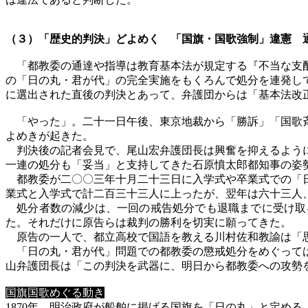
（３）「歴史的判決」どよめく 「国旗・国歌強制」違憲 
「都教委の通達や指導は教育基本法が規定する『不当な支
の「日の丸・君が代」の完全実施をもくろんで処分を連発し
に選出された直後の判決とあって、弁護団からは「基本法改
「やった」。二十一日午後、東京地裁から「勝訴」「国歌斉
よめきが起きた。
判決後の記者会見で、尾山宏弁護団長は興奮を抑えるように
一連の処分も「妥当」と支持してきた石原憤太郎都知事の姿
都教委が二〇〇三年十月二十三日に入学式や卒業式での「日
業式と入学式で計二百三十三人に上ったが、翌年は六十三人
処分者数の減少は、一回の戒告処分でも退職までに受け取
た。それだけに原告らは裁判の勝利を切実に願ってきた。
原告の一人で、都立高校で国語を教える川村佐和教諭は「思
「日の丸・君が代」問題での都教委の懲戒処分をめぐっては
山弁護団長は「この判決を武器に、明日から都教委への攻勢
国旗国歌めぐる動き
1870年 明治政府が船舶に掲げる国旗を「日の丸」と定める