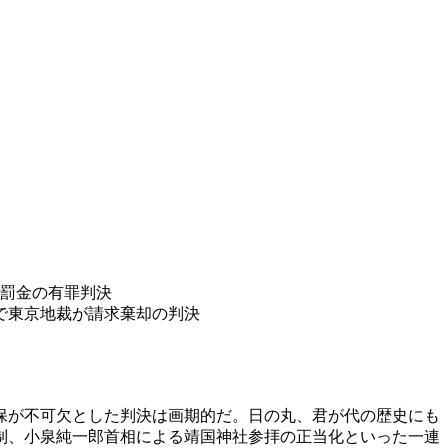
）
が罰金の有罪判決
で東京地裁が請求棄却の判決
保が不可欠とした判決は画期的だ。日の丸、君が代の歴史にも
制、小泉純一郎首相による靖国神社参拝の正当化といった一連