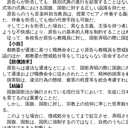
原告らが拒否しても、格別式典の進行を妨害することはな
式等の式典における国旗、国歌に対する正しい認識を持たせ
原告らのうち音楽科担当教員は、授業でピアノ伴奏する義
た、伴奏を拒否しても他の代替手段も可能だ。
そしてこれを拒否した場合に、異なる主義、主張を持つ者に
ような不快感により、原告らの基本的人権を制約することは
従って、各校長が原告ら教職員に対し、国歌斉唱の際に国旗
【小括】
都教委が通達に基づく職務命令により原告ら教職員を懲戒処
認のほか、都教委が懲戒処分等をしてはならない旨命ずるの
【賠償請求】
原告らは違法な通達などによって、国歌斉唱の際に国旗に向
して通達および職務命令に従わされたことで、精神的損害を
損害額は、違法行為の態様、被害の程度等を総合考慮すれ
【結論】
国旗国歌法が施行されている現行法下において、生徒に日本
を育てるのは重要なことだ。
しかし、国旗、国歌に対し、宗教上の信仰に準じた世界観や
る。
このような場合に、徴戒処分をしてまで起立させ、斉唱させ
国旗、国歌は、国民に強制するのではなく、自然のうちに定
は違法であると判断した。