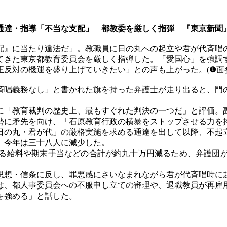
通達・指導「不当な支配」 都教委を厳しく指弾 『東京新聞
配』に当たり違法だ」。教職員に日の丸への起立や君が代斉唱
てきた東京都教育委員会を厳しく指弾した。「愛国心」を強調
正反対の機運を盛り上げていきたい」との声も上がった。
(❶面
唱義務なし」と書かれた旗を持った弁護士が走り出ると、門
「教育裁判の歴史上、最もすぐれた判決の一つだ」と評価。
勢に矛先を向け、「石原教育行政の横暴をストップさせる力を
の丸・君が代」の厳格実施を求める通達を出して以降、不起
、今年は三十八人に減少した。
る給料や期末手当などの合計が約九十万円減るため、弁護団が
想・信条に反し、罪悪感にさいなまれながら君が代斉唱時に
、都人事委員会への不服申し立ての審理や、退職教員が再雇
を強める」と話した。