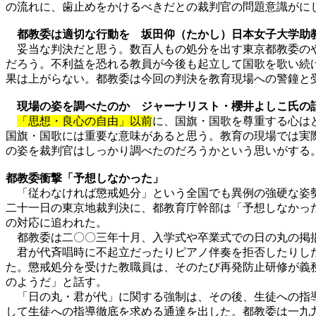
の流れに、歯止めをかけるべきだとの裁判官の問題意識がに
都教委は適切な行動を 坂田仰（たかし）日本女子大学助
妥当な判決だと思う。数百人もの処分を出す東京都教委のや
だろう。不利益を恐れる教員が今後も起立して国歌を歌い続
果は上がらない。都教委は今回の判決を教育現場への警鐘と
現場の姿を調べたのか ジャーナリスト・櫻井よしこ氏の
「思想・良心の自由」以前
に、国旗・国歌を尊重する心は
国旗・国歌には重要な意味があると思う。教育の現場では実
の姿を裁判官はしっかり調べたのだろうかという思いがする
都教委衝撃「予想しなかった」
「従わなければ懲戒処分」という全国でも異例の強硬な姿勢
二十一日の東京地裁判決に、都教育庁幹部は「予想しなかっ
の対応に追われた。
都教委は二〇〇三年十月、入学式や卒業式での日の丸の掲揚
君が代斉唱時に不起立だったりピアノ伴奏を拒否したりした
た。懲戒処分を受けた教職員は、そのたび再発防止研修が義
のようだ」と話す。
「日の丸・君が代」に関する強制は、その後、生徒への指導
して生徒への指導徹底を求める通達を出した。都教委は一九