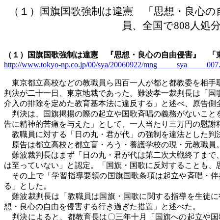
（１）国旗国歌強制は違憲 「思想・良心の
員、全国で
808人処
（１）国旗国歌強制は違憲 『思想・良心の自由侵害』 「
http://www.tokyo-np.co.jp/00/sya/20060922/mng_____sya_____007.
東京都立高校などの教職員ら四百一人が都と都教委を相手取
判決が二十一日、東京地裁であった。難波孝一裁判長は「国
介入の排除を定めた教育基本法に違反する」と述べ、原告
判決は、国旗掲揚の際の起立や国歌斉唱の義務がないことを
告に精神的苦痛を与えた」として、一人当たり三万円の慰謝
教職員に対する「日の丸・君が代」の強制を違法とした判決
原告は都立高校と都立盲・ろう・養護学校の現・元教職員
難波裁判長はまず「日の丸・君が代は第二次大戦終了まで、
は至っていない」と認定。「国旗・国歌に反対することも、
その上で「学習指導要領の国旗国歌条項は起立や斉唱・伴
る」とした。
難波裁判長は「教職員は国旗・国歌に関する指導を生徒に
想・良心の自由を侵害する行き過ぎた措置」と述べた。
判決によると、都教育長は〇三年十月「国旗への起立や国