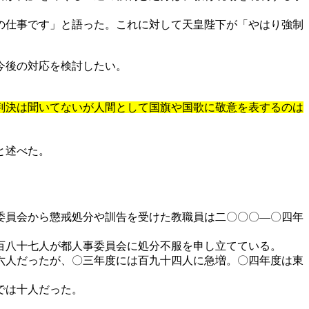
の仕事です」と語った。これに対して天皇陛下が「やはり強制
今後の対応を検討したい。
判決は聞いてないが人間として国旗や国歌に敬意を表するのは
と述べた。
委員会から懲戒処分や訓告を受けた教職員は二〇〇〇―〇四年
百八十七人が都人事委員会に処分不服を申し立てている。
六人だったが、〇三年度には百九十四人に急増。〇四年度は東
では十人だった。