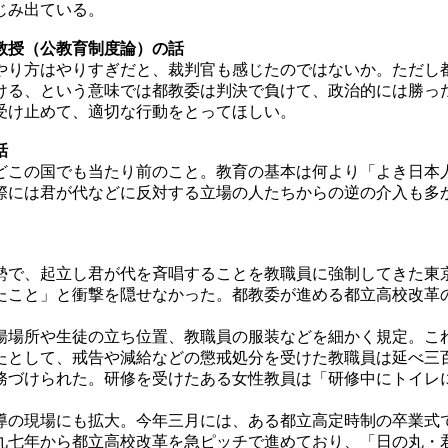
じみ出ている。
教授（公教育制度論）の話
り方はやりすぎだと、裁判官も感じたのではないか。ただし
ける、という意味では都教委は判決で負けて、政治的には勝っ
受け止めて、適切な行動をとってほしい。
話
どこの国でも当たり前のこと。教育の基本は何より「よき日本
際には君が代などに反対する立場の人たちからの逆の介入も多
。
で、起立し君が代を斉唱することを教職員に強制してきた東
たこと」と衝撃を隠せなかった。都教委が進める都立高校改革
場所や生徒の立ち位置、教職員の服装などを細かく規定。こ
として、戒告や減給などの懲戒処分を受けた教職員は延べ三
務づけられた。研修を受けたある女性教員は「研修中にトイレ
の現場にも拡大。今年三月には、ある都立高定時制の卒業式
九七年から都立高校改革を急ピッチで進めており、「日の丸・