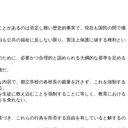
ことがあるのは否定し難い歴史的事実で、現在も国民の間で価
由も公共の福祉に反しない限り、憲法上保護に値する権利とい
のために、必要かつ合理的と認められる大綱的な基準を定める
難だ。
な内容で、都立学校の各校長の裁量を許さず、これを強制する
る。
を生徒に教え込むことを強制することに等しく、教育における
りを免れない。
基づき、これらの行為を拒否する自由を有していると解するの