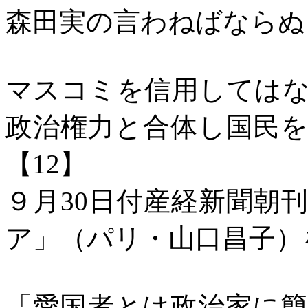
森田実の言わねばならぬ
マスコミを信用しては
政治権力と合体し国民
【
12】
９月
30日付産経新聞朝
ア」（パリ・山口昌子）
「愛国者とは政治家に