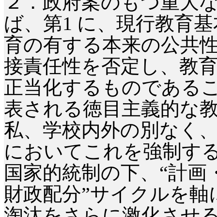
２．政府案のもつ重大
ば、第
1 に、現行教育
育の有する本来の公共
接責任性を否定し、教
正当化するものであるこ
表される徳目主義的な
私、学校内外の別なく
においてこれを強制する
国家的統制の下、“計画
財政配分”サイクルを軸
淘汰をさらに激化させ