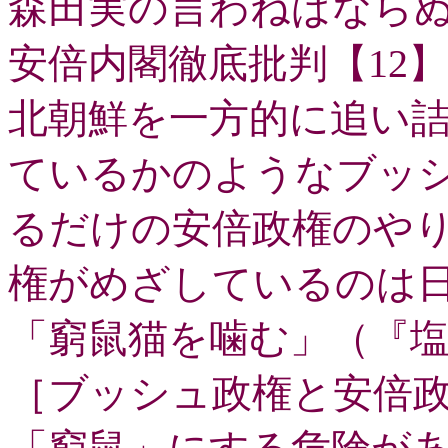
森田実の言わねばならぬ
安倍内閣徹底批判【
12】
北朝鮮を一方的に追い
ているかのようなブッ
るだけの安倍政権のや
権がめざしているのは
「窮鼠猫を噛む」（『
［ブッシュ政権と安倍