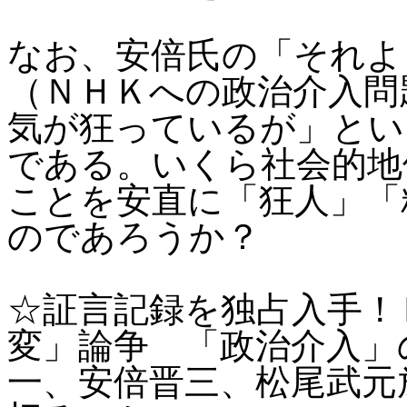
なお、安倍氏の「それよ
（ＮＨＫへの政治介入問
気が狂っているが」とい
である。いくら社会的地
ことを安直に「狂人」「
のであろうか？
☆
証言記録を独占入手！
変」論争 「政治介入
一、安倍晋三、松尾武元