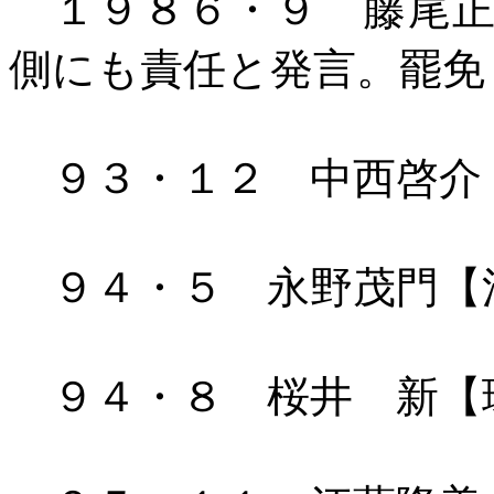
１９８６・９ 藤尾正
側にも責任と発言。罷免
９３・１２ 中西啓介
９４・５ 永野茂門【
９４・８ 桜井 新【