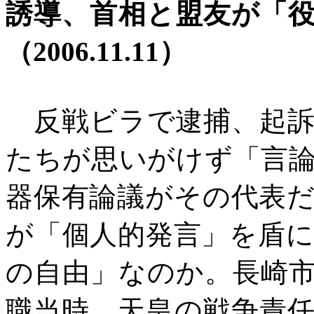
誘導、首相と盟友が「
（
2006.11.11）
反戦ビラで逮捕、起訴
たちが思いがけず「言
器保有論議がその代表
が「個人的発言」を盾
の自由」なのか。長崎
職当時、天皇の戦争責