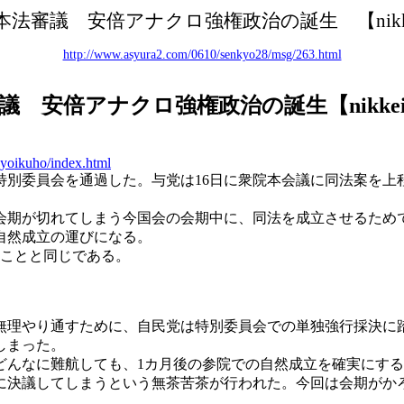
本法審議 安倍アナクロ強権政治の誕生 【
nik
http://www.asyura2.com/0610/senkyo28/msg/263.html
議 安倍アナクロ強権政治の誕生【
nikke
kyoikuho/index.html
院特別委員会を通過した。与党は16日に衆院本会議に同法案を
で会期が切れてしまう今国会の会期中に、同法を成立させるため
自然成立の運びになる。
ったことと同じである。
無理やり通すために、自民党は特別委員会での単独強行採決に
しまった。
どんなに難航しても、1カ月後の参院での自然成立を確実にす
に決議してしまうという無茶苦茶が行われた。今回は会期がか