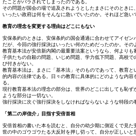
たことがバラされてしまったのである。
その問題が国会の場で追及されようとしたまさにそのときに、
いったい政府は何をそんなに急いでいたのか。それほど急い
教育の理念を変更する理由はどこにもない
安保条約のときは、安保条約の国会通過に合わせてアイゼン
だが、今回の強行採決はいったい何のためだったのか。その
教育基本法が安倍新内閣の最重要法案というなら、何よりも
子供たちの自殺の問題、いじめ問題、学力低下問題、高校で
び付きがない。
教育基本法は、まさに「基本法」そのものであって、教育と
的内容の法律である。日々の教育に具体的にどのような内容
る。
現行教育基本法の理念の部分は、世界のどこに出しても恥ず
ような部分は一切ない。
強行採決に次ぐ強行採決をしなければならないような特段の
「第二の岸信介」目指す安倍首相
安倍首相の書いた本を読むと、自分の幼少期に側近くで見た
世の中のゴウゴウたる大反対を押し切って、自分が正しいと