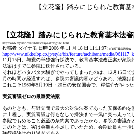
【立花隆】踏みにじられた教育基
【立花隆】踏みにじられた教育基本法審
http://www.asyura2.com/0610/senkyo28/msg/263.html
投稿者 ダイナモ 日時 2006 年 11 月 18 日 11:11:07:
mY9T/8MdR98ug
http://www.nikkeibp.co.jp/style/biz/feature/tachibana/media/061117_
11月15日、与党の単独強行採決で、教育基本法改正案が衆
法案はすでに参院に送付されている。
それほどバタバタ大騒ぎでやってしまったのは、12月15日
月の時間が経過すれば、参院の審議内容がどうあれ、法案は
これこそ1960年5月19日・20日の安保国会で、岸信介がや
実質審議ゼロの最重要法案
あのときも、与野党間で最大の対決法案であった安保条約を
に上程し、実質審議は何もなしで採決まで一気に突っ走って
参院でもめること必至の条約案であったから、参院の審議が
このときは、実は会期も不足していたため、会期延長も一括
強行採決はやり過ぎである。