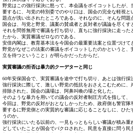
野党はこの強行採決に怒って、本会議をボイコットしたが、
要するに、与党の特別委でのやり口は、国会の完全な軽視と
題点が洗い出されたところである。それなのに、そんな問題
国会は、与党と野党、議案の賛成者と反対者が議論を尽くす
それを問答無用で審議を打ち切り、直ちに強行採決に走った
たから、実質審議ゼロなのである。
安倍内閣は、教育基本法を今国会の最重要法案と位置づけて
野党がなぜこの法案の審議をボイコットしたのかというと、
立を待つということ）が明らかだったからだ。
実質審議の拒否は暴力的クーデターと同じ
60年安保国会で、実質審議を途中で打ち切り、あとは強行
強行採決に際して、激しい野党の抵抗をおさえこむために、岸
排除された。国会の議場は、阿鼻叫喚の場と化した。
そのような暴力を用いての議会の反対者制圧方式を指して、
今回は、野党の反対がおとなしかったため、政府側も警官隊
要するに野党側との実質的な審議に応じることなしに、ひた
うのか。
強行採決にいたる以前の、一見もっともらしい審議が積み重
どしていたことが国会でバクロされた。民意を直接に問う民