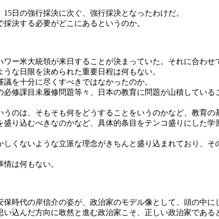
15日の強行採決に次ぐ、強行採決となったわけだ。
で採決する必要がどこにあるというのか。
ハワー米大統領が来日することが決まっていた。それに合わせ
ような日限を決められた重要日程は何もない。
審議を十分に尽くすべきではなかったのか。
の必修課目未履修問題等々、日本の教育に問題が山積している
いうのは、そもそも何をどうすることをいうのかなど、教育の
を盛り込むべきなのかなど、具体的条目をテンコ盛りにした学
かしくないような立派な理念がきちんと盛り込まれており、そ
事情は何もない。
安保時代の岸信介の姿が、政治家のモデル像として、頭の中に
思い込んだ方向に敢然と進む政治家こそ、正しい政治家である