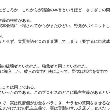
たどころか、これからが議論の本番というほど、さまざまの問
主義の根幹がある。
院本会議に上程されてからがまたひどい。野党がボイコットし
か。
うとせず、実質審議ゼロのまま通してしまう（要するに自然成
義の破壊者といわれた。独裁者と同じといわれた。
内に導入した。彼らの実力行使によって、野党は抵抗を実力で
たことは同じである。
ていったのである。このプロセスのどこに民主主義があるとい
スで、実は政府側がお金をバラまき、ヤラセの質問をさせるな
見せかけだけの民主主義で、実は官製のサル芝居プロセスだっ