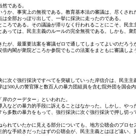
当然である。
いうか、事実上の無視である。教育基本法の審議は、尽くされ
点は全部おっぽり出して、一挙に採決に走ったのである。
ところである。その議論が滞りなく行われることにこそ、民主
とあっては、民主主義のルールの完全無視である。しかも、衆
きたが、最重要法案を審議ゼロで通してしまってよいのだろう
安倍内閣が衆院どころか参院でもこの法案をまともに審議しよ
採決に次ぐ強行採決ですべてを突破していった岸信介は、民主主
は500人の警官隊と数百人の暴力団組員を含む院外団を国会
「岸のクーデター」といわれた。
導入などの暴力的手段に訴えることはなかった。しかし、やっ
すら多数の暴力をもって、強行採決に次ぐ強行採決で押し切っ
ねられていたかに見える部分についても、地方公聴会のプロセ
主的な手続きだったはずの公聴会が、民主主義とはほど遠い、