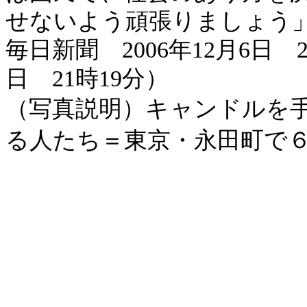
せないよう頑張りましょう
毎日新聞
2006
年
12
月
6
日
日
21
時
19
分）
（写真説明）キャンドルを
る人たち＝東京・永田町で