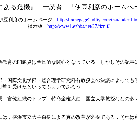
にある危機』 一読者 「伊豆利彦のホームペ
伊豆利彦のホームページ
http://homepage2.nifty.com/tizu/index.ht
掲示板
http://www1.ezbbs.net/27/tiznif/
語教育の問題点は全国的な関心となっている．しかしその記事
部・国際文化学部・総合理学研究科各教授会の決議によっても
打撃を受けたといってもよいであろう．
長，官僚組織のトップ，特命全権大使，国立大学教授などの多
には，横浜市立大学自身による真の改革が必要である．それは