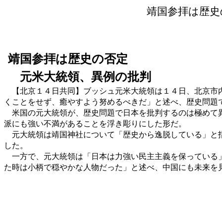
靖国参拝は歴史
靖国参拝は歴史の否定
元米大統領、異例の批判
【北京１４日共同】ブッシュ元米大統領は１４日、北京市内
くことをせず、癒やすよう努めるべきだ」と述べ、歴史問題
米国の元大統領が、歴史問題で日本を批判するのは極めて異
派にも強い不満があることを浮き彫りにした形だ。
元大統領は靖国神社について「歴史から逸脱している」と指
した。
一方で、元大統領は「日本は力強い民主主義を保っている」
た時は小柄で穏やかな人物だった」と述べ、中国にも未来を