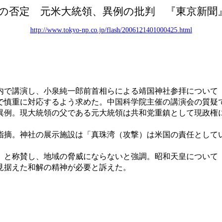
の否定 元米大統領、異例の批判 『東京新聞
http://www.tokyo-np.co.jp/flash/2006121401000425.html
で講演し、小泉純一郎前首相らによる靖国神社参拝について
で慎重に対応するよう求めた。中国科学院主催の講演会の質疑
例。現大統領の父である元大統領は共和党重鎮として現政権
摘。神社の展示施設は「真珠湾（攻撃）は米国の責任として
と称賛し、地域の脅威にならないと強調。昭和天皇について
見据えた和解の精神が必要と訴えた。