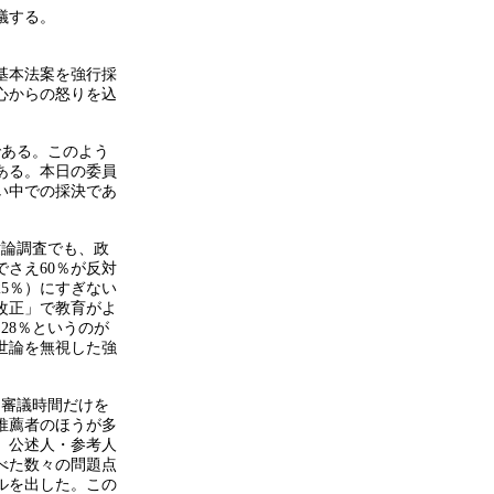
議する。
育基本法案を強行採
心からの怒りを込
である。このよう
ある。本日の委員
い中での採決であ
世論調査でも、政
でさえ60％が反対
25％）にすぎない
改正」で教育がよ
28％というのが
世論を無視した強
に審議時間だけを
推薦者のほうが多
。公述人・参考人
べた数々の問題点
ルを出した。この