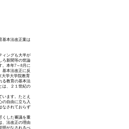
育基本法改正案は
ティングも大半が
しろ新聞等の世論
す。本年
7～8月に
も、基本法改正に反
京大学大学院教育
れる教育の基本法
とは、２１世紀の
ています。たとえ
心の自由に立ち入
はなされておらず
尽くした審議を重
は、法改正の理由
説明がなされるべ