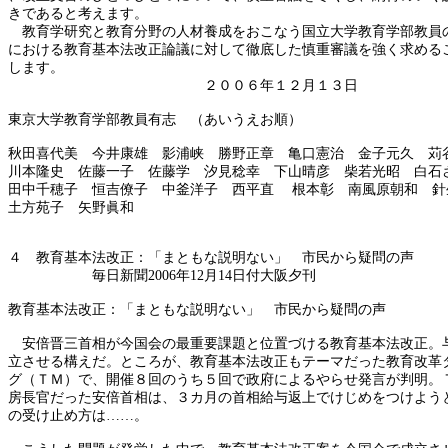
きであると考えます。
教育学研究と教育分野の人材養成をおこなう国立大学教育学部教員
における教育基本法改正論議に対して徹底した慎重審議を強く求める
します。
２００６年１２月１３日
東京大学教育学部教員有志 （あいうえお順）
秋田喜代美 今井康雄 影浦峡 勝野正章 亀口憲治 金子元久 苅
川本隆史 佐藤一子 佐藤学 汐見稔幸 下山晴彦 柴若光昭 白石
田中千穂子 恒吉僚子 中釜洋子 西平直 根本彰 南風原朝和 針
土方苑子 矢野眞和
４ 教育基本法改正：「まともな説明ない」 市民から疑問の声
毎日新聞
2006年12月14日付大阪夕刊
教育基本法改正：「まともな説明ない」 市民から疑問の声
安倍晋三首相が今国会の最重要課題と位置づける教育基本法改正。
立させる構えだ。ところが、教育基本法改正もテーマだった教育改革
グ（ＴＭ）で、開催８回のうち５回で政府によるやらせ発言が判明。
房長官だった安倍首相は、３カ月の首相給与返上でけじめをつけよう
の受け止め方は……。