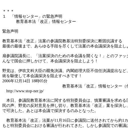
＊＊＊
１ 「情報センター」の緊急声明
教育基本法「改正」情報センター
緊急声明
教育基本法「改正」法案の参議院教基法特別委採決に断固抗議する
最後の最後まで、あらゆる手段を尽くして法案の本会議採決を阻止し
扇参議院議長に、「法案採決のための本会議を開くな！」とのファッ
んなで国会に押しかけて、本会議採決を阻止しよう！
野党は、伊吹文科大臣の罷免決議、内閣総理大臣不信任決議提出など
術を駆使して本会議採決を阻止すべきです！
2006年12月14日 18時05分
教育基本法「改正」情報センター（代表 佐
http://www.stop-ner.jp/
本日、参議院教育基本法に関する特別委員会は、慎重審議を求める
民の声、野党の反対意見を押し切り、教育基本法「改正」案を採決し
で可決した。あとは本会議で採決するのみとなった。
教育基本法「改正」法案が
11月16日に参議院に送付されてから約1
もと特別委員会における審議が行われてきた。しかし参議院での審議