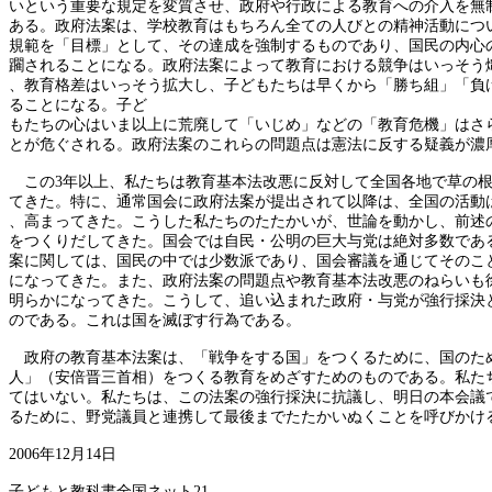
いという重要な規定を変質させ、政府や行政による教育への介入を無
ある。政府法案は、学校教育はもちろん全ての人びとの精神活動につ
規範を「目標」として、その達成を強制するものであり、国民の内心
躙されることになる。政府法案によって教育における競争はいっそう
、教育格差はいっそう拡大し、子どもたちは早くから「勝ち組」「負
ることになる。子ど
もたちの心はいま以上に荒廃して「いじめ」などの「教育危機」はさ
とが危ぐされる。政府法案のこれらの問題点は憲法に反する疑義が濃
この
3年以上、私たちは教育基本法改悪に反対して全国各地で草の
てきた。特に、通常国会に政府法案が提出されて以降は、全国の活動
、高まってきた。こうした私たちのたたかいが、世論を動かし、前述
をつくりだしてきた。国会では自民・公明の巨大与党は絶対多数であ
案に関しては、国民の中では少数派であり、国会審議を通じてそのこ
になってきた。また、政府法案の問題点や教育基本法改悪のねらいも
明らかになってきた。こうして、追い込まれた政府・与党が強行採決
のである。これは国を滅ぼす行為である。
政府の教育基本法案は、「戦争をする国」をつくるために、国のた
人」（安倍晋三首相）をつくる教育をめざすためのものである。私た
てはいない。私たちは、この法案の強行採決に抗議し、明日の本会議
るために、野党議員と連携して最後までたたかいぬくことを呼びかけ
2006年12月14日
子どもと教科書全国ネット
21