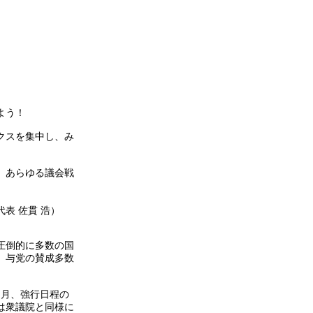
よう！
クスを集中し、み
、あらゆる議会戦
貫 浩）
圧倒的に多数の国
、与党の賛成多数
カ月、強行日程の
は衆議院と同様に