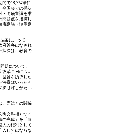
間で18,724筆に
め、今国会での採決
対・徹底審議を求
の問題点を指摘し
徹底審議・慎重審
府法案によって「
政府答弁はなされ
行採決は、教育の
」問題について、
育改革ＴＭについ
「世論を誘導した
た法案はいったん
採決は許しがたい
は、憲法との関係
文明文科相）つく
格の完成」を「個
個人の権利として
介入してはならな