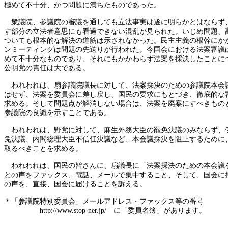
極めて不十分、かつ問題に満ちたものであった。
衆議院、参議院の審議を通しても立法事実は遂に明らかとはならず
す部分の立法者意思にも看過できない混乱が見られた。いじめ問題、
ついても根本的な解決の道筋は示されなかった。民主主義の根幹にか
ンミーティングは問題の先送りが行われた。今国会における法案審議
めて不十分なものであり、それにもかかわらず法案を採決したことに
公明党の責任は大である。
われわれは、扇参議院議長に対して、法案採決のための参議院本会
はせず、法案を委員会に差し戻し、国民の要求にもとづき、徹底的な
求める。そして問題点が解消しない場合は、法案を廃案にすべきもの
参議院の良識を示すことである。
われわれは、野党に対して、麻生外務大臣の罷免決議のみならず、
免決議、内閣総理大臣不信任決議など、本会議採決を阻止するために
取るべきことを求める。
われわれは、国民の皆さんに、扇議長に「法案採決のための本会議
との声をファックス、電話、メールで集中すること、そして、国会に
の声を、直接、国会に届けることを訴える。
＊「参議院特別委員会」メールアドレス・ファックス等の番号
http://www.stop-ner.jp/ に「委員名簿」があります。