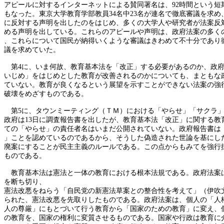
アピールに対するインターネットによる賛同署名は、
92時間という短期
もなった。東京大学教育学部教員
34名中23名が連名で徹底審議を求
に反対する声明を出したのをはじめ、多くの大学人や研究者が法案反
める声明を出している。これらのアピールや声明は、政府法案の多く
、これらについて国民が納得いくような審議はきわめて不十分であり
議を求めていた。
第
4に、いま何故、教育基本法を「改正」する必要があるのか、政
いじめ」をはじめとした教育が改善されるのかについても、まともな
ていない。教育が良くなるという展望を示すことができない法案の強
破壊をめざすものである。
第
5に、タウンミーティング（ＴＭ）における「やらせ」「サクラ
政府は
13日に調査報告書を出したが、教育基本法「改正」に関する教
ての「やらせ」の責任者名はいまだ公開されていない。政府報告書は
」ことを認めているのであるから、そうした偽造された世論を基にし
廃案にすることが民主主義のルールである。この点からもみてを強行
ものである。
教育基本法は憲法と一体の教育における根本法規である。政府法案
を断ち切り、
憲法改悪をねらう「自民党の新憲法草案との整合性を考えて」（伊吹
られた、憲法改悪を先取りしたものである。政府法案は、個人の「人
人の尊厳」にもとづいて行う教育から「国家のための教育」に変え、
の教育を、国家の権利に変質させるものである。国家や行政は教育に