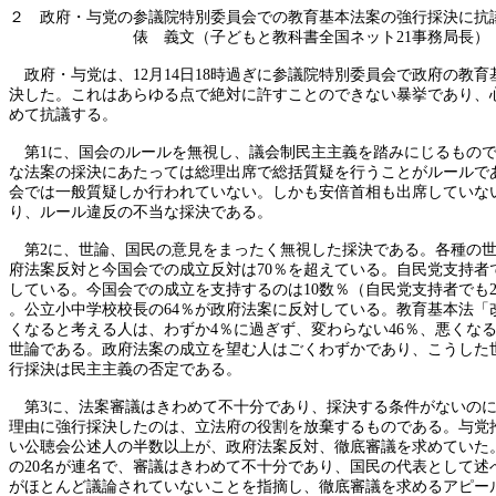
２ 政府・与党の参議院特別委員会での教育基本法案の強行採決に抗
俵 義文（子どもと教科書全国ネット
21事務局長）
政府・与党は、
12月14日18時過ぎに参議院特別委員会で政府の教
決した。これはあらゆる点で絶対に許すことのできない暴挙であり、
めて抗議する。
第
1に、国会のルールを無視し、議会制民主主義を踏みにじるもの
な法案の採決にあたっては総理出席で総括質疑を行うことがルールで
会では一般質疑しか行われていない。しかも安倍首相も出席していな
り、ルール違反の不当な採決である。
第
2に、世論、国民の意見をまったく無視した採決である。各種の
府法案反対と今国会での成立反対は
70％を超えている。自民党支持者
している。今国会での成立を支持するのは
10数％（自民党支持者でも
。公立小中学校校長の
64％が政府法案に反対している。教育基本法「
くなると考える人は、わずか
4％に過ぎず、変わらない46％、悪くなる
世論である。政府法案の成立を望む人はごくわずかであり、こうした
行採決は民主主義の否定である。
第
3に、法案審議はきわめて不十分であり、採決する条件がないの
理由に強行採決したのは、立法府の役割を放棄するものである。与党
い公聴会公述人の半数以上が、政府法案反対、徹底審議を求めていた
の
20名が連名で、審議はきわめて不十分であり、国民の代表として述
がほとんど議論されていないことを指摘し、徹底審議を求めるアピー