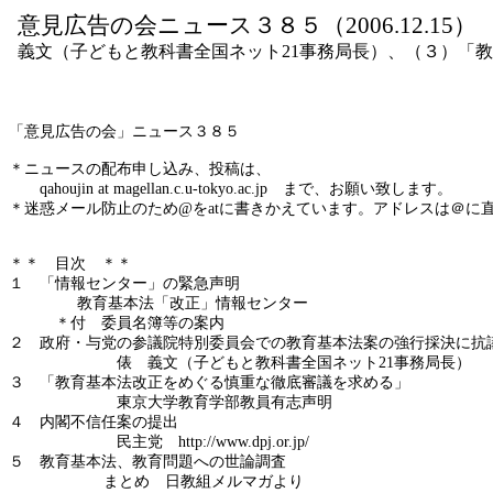
意見広告の会ニュース３８５（
2006.12.15）
義文（子どもと教科書全国ネット
21事務局長）、（３）「
「意見広告の会」ニュース３８５
＊ニュースの配布申し込み、投稿は、
qahoujin
at magellan.c.u-tokyo.ac.jp まで、お願い致します。
＊迷惑メール防止のため
@をatに書きかえています。アドレスは＠に
＊＊ 目次 ＊＊
１ 「情報センター」の緊急声明
教育基本法「改正」情報センター
＊付 委員名簿等の案内
２ 政府・与党の参議院特別委員会での教育基本法案の強行採決に抗
俵 義文（子どもと教科書全国ネット
21事務局長）
３ 「教育基本法改正をめぐる慎重な徹底審議を求める」
東京大学教育学部教員有志声明
４ 内閣不信任案の提出
民主党
http://www.dpj.or.jp/
５ 教育基本法、教育問題への世論調査
まとめ 日教組メルマガより