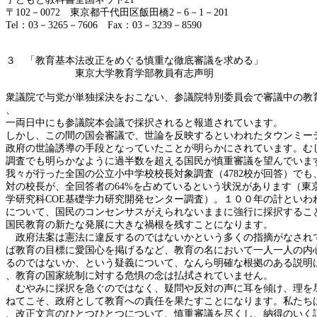
〒
102－0072 東京都千代田区飯田橋2－6－1－201
Tel：03－3265－7606 Fax：03－3239－8590
３ 「教育基本法改正をめぐる慎重な徹底審議を求める」
東京大学教育学部教員有志声明
衆議院で与党が単独採決をおこない、参議院特別委員会で審議中の教
、
一両日中にも参議院本会議で採択されると報道されています。
しかし、この間の国会審議で、世論を反映するといわれたタウンミー
政府の世論誘導の手段となっていたことが明らかにされています。む
調査でも明らかなように過半数を超える国民が慎重審議を望んでいま
我々が行った全国の公立小中学校校長対象調査（
4782校が回答）で
対の校長が、全回答者の
64%を占めているという状況があります（東
学研究科
COE基礎学力研究開発センター調査）。１００年の計といわ
について、国民のコンセンサスがえられないままに強行に採択するこ
国民教育の新たな発展に大きな禍根を残すことになります。
政府法案は憲法に違反するのではないかという多くの指摘がなされ
ば教育の目標に愛国心を掲げるなど、教育の名において一人一人の内
るのではないか、という疑義について、なんら明確な根拠のある説明
、教育の国家統制に対する危惧の念は払拭されていません。
むやみに採択を急ぐのではなく、疑問や反対の声に耳を傾け、理を
ねてこそ、政府として教育への責任を果たすことになります。私たち
、改正文言のひとつひとつについて、慎重審議を尽くし、納得のいく