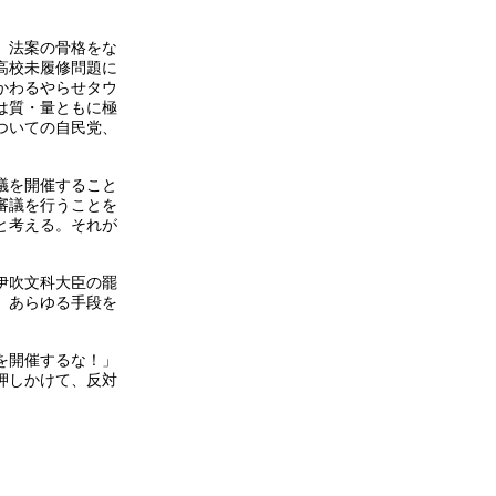
、法案の骨格をな
高校未履修問題に
かわるやらせタウ
は質・量ともに極
ついての自民党、
議を開催すること
審議を行うことを
と考える。それが
伊吹文科大臣の罷
、あらゆる手段を
を開催するな！」
押しかけて、反対