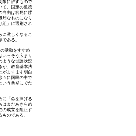
制限に許すもので
いて、国定の道徳
の自由は容易に蹂
熾烈なものになり
け組」に選別され
らに激しくなるこ
厚である。
根の活動をすすめ
はいっそう広まり
のような世論状況
るが、教育基本法
とがますます明白
徐々に国民の中で
という暴挙にでた
めに「命を捧げる
ちはまだあきらめ
での成立を阻止す
るものである。