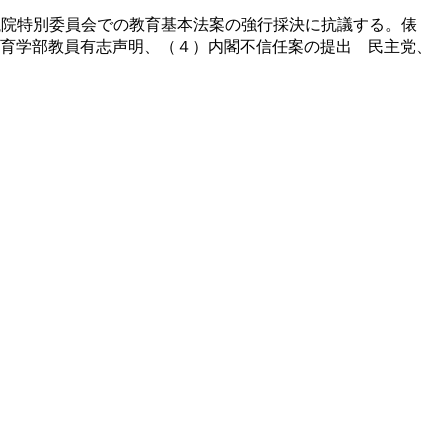
議院特別委員会での教育基本法案の強行採決に抗議する。俵
教育学部教員有志声明、（４）内閣不信任案の提出 民主党、