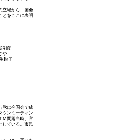
の立場から、国会
ことをここに表明
谷剛彦
さや
生悦子
与党は今国会で成
タウンミーティン
ＴＭ問題当時、官
としている。市民