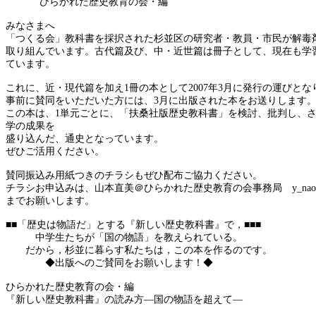
ひらかれた歴史教育の会・編
みなさまへ
「つくる会」教科書を採択された杉並区の研究者・教員・市民が解毒
取り組んでいます。古代篇及び、中・近世篇は冊子として、現在も学
ています。
これに、近・現代篇を加え
1
冊の本として
2007
年
3
月に発行の運びとな
事前に賛同をいただいた方には、
3
月に出版された本をお送りします
この本は、
1
単元ごとに、「扶桑社版歴史教科書」を検討、批判し、
学の成果を
盛り込んだ、通史となっています。
ぜひご活用ください。
賛同振込み用紙つきのチラシもぜひ配布ご協力ください。
チラシお申込みは、山本直美＠ひらかれた歴史教育の会事務局
y_nao
までお願いします。
■■「歴史は物語だ」とする『新しい歴史教科書』で，■■■
中学生たちが「国の物語」を教えられている。
だから，杉並に暮らす私たちは，この本を作るのです。
◆出版へのご賛同をお願いします！◆
ひらかれた歴史教育の会・編
『新しい歴史教科書』の読み方―国の物語を超えて―