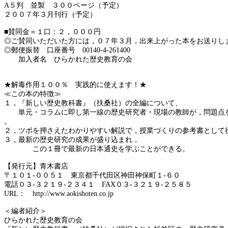
A
５判 並製 ３００ページ（予定）
２００７年３月刊行（予定）
■賛同金＝１口：２，０００円
◎ご賛同いただいた方には，０７年３月，出来上がった本をお送りし
◎郵便振替 口座番号
00140-4-261400
加入者名 ひらかれた歴史教育の会
★解毒作用１００％ 実践的に使えます！★
≪この本の特徴≫
１，『新しい歴史教科書』（扶桑社）の全編について、
単元・コラムに即し第一線の歴史研究者・現場の教師が，問題点
。
２，ツボを押さえたわかりやすい解説で，授業づくりの参考書として
３，最新の歴史研究の成果が盛り込まれ，
この１冊で最新の日本通史を学ぶことができる。
【発行元】青木書店
〒１０１
-
００５１ 東京都千代田区神田神保町１
-
６０
電話０３
-
３２１９
-
２３４１
FAX
０３
-
３２１９
-
２５８５
URL
：
http://www.aokishoten.co.jp
＜編者紹介＞
ひらかれた歴史教育の会