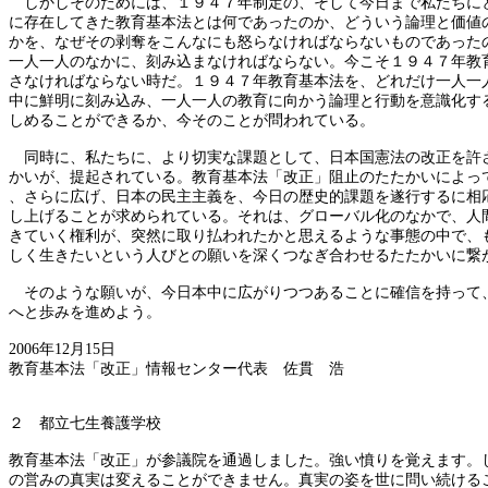
しかしそのためには、１９４７年制定の、そして今日まで私たちに
に存在してきた教育基本法とは何であったのか、どういう論理と価値
かを、なぜその剥奪をこんなにも怒らなければならないものであった
一人一人のなかに、刻み込まなければならない。今こそ１９４７年教
さなければならない時だ。１９４７年教育基本法を、どれだけ一人一
中に鮮明に刻み込み、一人一人の教育に向かう論理と行動を意識化す
しめることができるか、今そのことが問われている。
同時に、私たちに、より切実な課題として、日本国憲法の改正を許
かいが、提起されている。教育基本法「改正」阻止のたたかいによっ
、さらに広げ、日本の民主主義を、今日の歴史的課題を遂行するに相
し上げることが求められている。それは、グローバル化のなかで、人
きていく権利が、突然に取り払われたかと思えるような事態の中で、
しく生きたいという人びとの願いを深くつなぎ合わせるたたかいに繋
そのような願いが、今日本中に広がりつつあることに確信を持って
へと歩みを進めよう。
2006
年
12
月
15
日
教育基本法「改正」情報センター代表 佐貫 浩
２ 都立七生養護学校
教育基本法「改正」が参議院を通過しました。強い憤りを覚えます。
の営みの真実は変えることができません。真実の姿を世に問い続ける