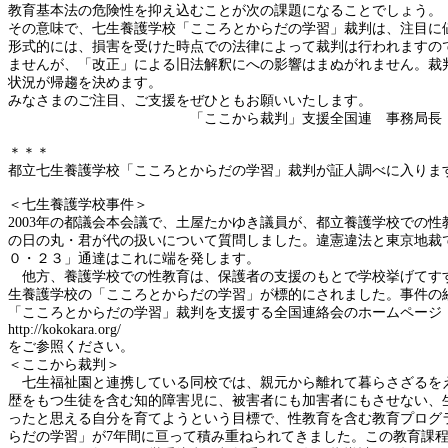
教育基本法の危険性を抑え込むことが次の課題になることでしょう。
その意味で、七生養護学校「こころとからだの学習」裁判は、注目に
形式的には、損害を受けた時点での法律によって裁判は行われますの
ませんが、「改正」による旧法解釈にへの影響はまぬがれません。裁
状況が帰趨を決めます。
みなさまのご注目、ご支援をぜひともお願いいたします。
「ここから裁判」支援全国連 事務局長 小
＊＊＊
都立七生養護学校「こころとからだの学習」裁判が証人調べに入りま
＜七生養護学校事件＞
2003
年の都議会本会議で、土屋たかゆき議員が、都立養護学校での性
の日の丸・君が代の扱いについて質問しました。違憲違法と東京地裁
０・２３」通達はこれに端を発します。
他方、養護学校での性教育は、保護者の支援のもとで学校挙げてす
生養護学校の「こころとからだの学習」が標的にされました。事件の
「こころとからだの学習」裁判を支援する全国連絡会のホームページ
http://kokokara.org/
をご参照ください。
＜ここから裁判＞
七生福祉園と連携している同校では、親元から離れて暮らさざるを
歴をもつ生徒を含む知的障害児に、被害者にも加害者にもさせない、
ったと思える自分を育てようという目標で、性教育を含む教育プログ
らだの学習」が
7
年間に亘って積み重ねられてきました。この教育課