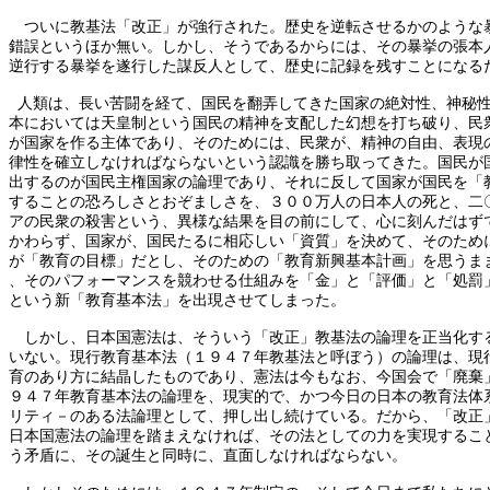
ついに教基法「改正」が強行された。歴史を逆転させるかのような
錯誤というほか無い。しかし、そうであるからには、その暴挙の張本
逆行する暴挙を遂行した謀反人として、歴史に記録を残すことになる
人類は、長い苦闘を経て、国民を翻弄してきた国家の絶対性、神秘
本においては天皇制という国民の精神を支配した幻想を打ち破り、民
が国家を作る主体であり、そのためには、民衆が、精神の自由、表現
律性を確立しなければならないという認識を勝ち取ってきた。国民が
出するのが国民主権国家の論理であり、それに反して国家が国民を「
することの恐ろしさとおぞましさを、３００万人の日本人の死と、二
アの民衆の殺害という、異様な結果を目の前にして、心に刻んだはず
かわらず、国家が、国民たるに相応しい「資質」を決めて、そのため
が「教育の目標」だとし、そのための「教育新興基本計画」を思うま
、そのパフォーマンスを競わせる仕組みを「金」と「評価」と「処罰
という新「教育基本法」を出現させてしまった。
しかし、日本国憲法は、そういう「改正」教基法の論理を正当化す
いない。現行教育基本法（１９４７年教基法と呼ぼう）の論理は、現
育のあり方に結晶したものであり、憲法は今もなお、今国会で「廃棄
９４７年教育基本法の論理を、現実的で、かつ今日の日本の教育法体
リティ－のある法論理として、押し出し続けている。だから、「改正
日本国憲法の論理を踏まえなければ、その法としての力を実現するこ
う矛盾に、その誕生と同時に、直面しなければならない。