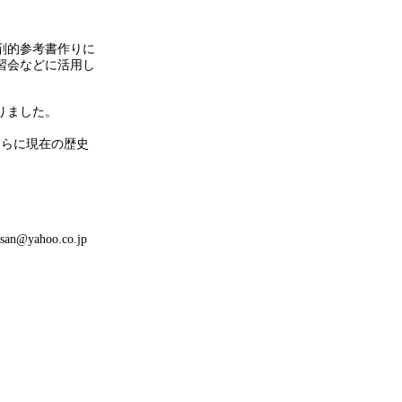
剤的参考書作りに
習会などに活用し
りました。
。
さらに現在の歴史
san@yahoo.co.jp