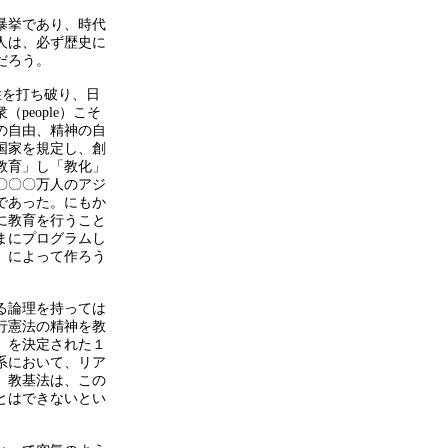
暴挙であり、時代
人は、必ず歴史に
だろう。
性を打ち破り、日
衆（
people
）こそ
の自由、精神の自
国家を規定し、創
教育」し「教化」
〇〇〇万人のアジ
であった。にもか
に教育を行うこと
まにプログラムし
」によって作ろう
る論理を持っては
行憲法の精神を教
」を決定された１
系において、リア
」教基法は、この
とはできないとい