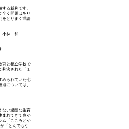
値する裁判です。
で全く問題はあり
判をとりまく世論
林 和
す
教育と都立学校で
で判決された「１
すめられていた七
経過については、
えない過酷な生育
生まれてきて良か
ラム「こころとか
程が「とんでもな