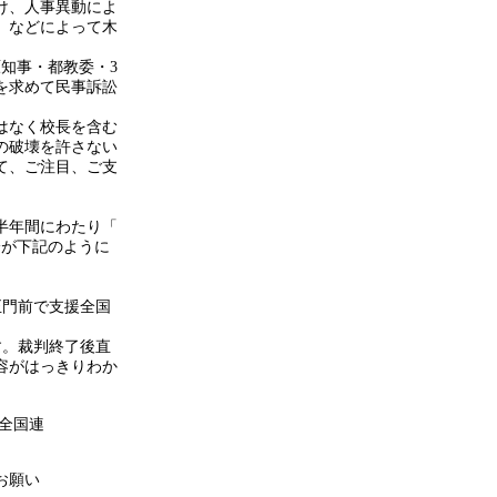
け、人事異動によ
、などによって木
原知事・都教委・
3
を求めて民事訴訟
はなく校長を含む
の破壊を許さない
て、ご注目、ご支
半年間にわたり「
論が下記のように
正門前で支援全国
す。裁判終了後直
容がはっきりわか
全国連
お願い