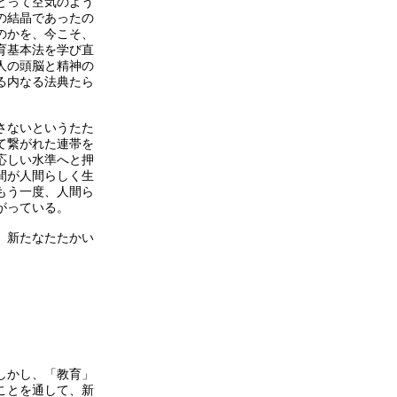
とって空気のよう
の結晶であったの
のかを、今こそ、
育基本法を学び直
人の頭脳と精神の
る内なる法典たら
さないというたた
て繋がれた連帯を
応しい水準へと押
間が人間らしく生
もう一度、人間ら
がっている。
、新たなたたかい
しかし、「教育」
ことを通して、新