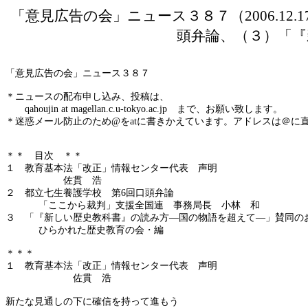
「意見広告の会」ニュース３８７（
2006
頭弁論、（３）「
「意見広告の会」ニュース３８７
＊ニュースの配布申し込み、投稿は、
qahoujin
at magellan.c.u-tokyo.ac.jp
まで、お願い致します。
＊迷惑メール防止のため
@
を
at
に書きかえています。アドレスは＠に
＊＊ 目次 ＊＊
１ 教育基本法「改正」情報センター代表 声明
佐貫 浩
２ 都立七生養護学校 第
6
回口頭弁論
「ここから裁判」支援全国連 事務局長 小林 和
３ 「『新しい歴史教科書』の読み方―国の物語を超えて―」賛同の
ひらかれた歴史教育の会・編
＊＊＊
１ 教育基本法「改正」情報センター代表 声明
佐貫 浩
新たな見通しの下に確信を持って進もう