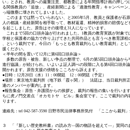
い」とされ、教員への厳重注意、都教委による年間指導計画の押しつ
る関係教員の「追放」、産経新聞による「過激性教育」キャンペーン
っ端微塵に壊されてしまいました。
このままでは黙っていられない、と
2005
年
5
月、教員と保護者が石
人の都議・産経新聞を相手取って、教材返還、精神的損害の賠償など
を起こしました。原告はその後増え
31
人になっています。
これまで
5
回の口頭弁論が行われました。
1
教員の教育実践が対象で
学校と保護者の協力で作り上げてきた共同作品とも言うべき教育課程
、という裁判です。今日の「もっとも教育裁判らしい教育裁判」とし
援ください。
＜半年の間を置いて
12
月に第
6
回口頭弁論＞
多数の原告・被告、新しい争点の整理で、
6
月の第
5
回口頭弁論から
進行協議」が続けられ、いよいよ証人調べの段階に入る第
6
回口頭弁
開かれます。原告支援の傍聴をこころから訴えます。
●日時：
12
月
20
日（水）
11
：
00
開廷
12
：
00
閉廷（予定）
●場所：東京地方裁判所（地下鉄「霞ヶ関」） 法廷は、当日裁判所
連のメンバーが案内します。
●報告集会：原告・弁護団からの挨拶と、裁判の報告の集いを行いま
ちに虎ノ門交差点「オカモトヤ ビル」集会室です。ここで裁判の内
ります。
連絡先：
tel
042-587-3590
日野市民法律事務所気付 「ここから裁判」
３ 「『新しい歴史教科書』の読み方―国の物語を超えて―」賛同の