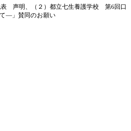
ター代表 声明、（２）都立七生養護学校 第6回口
て―」賛同のお願い