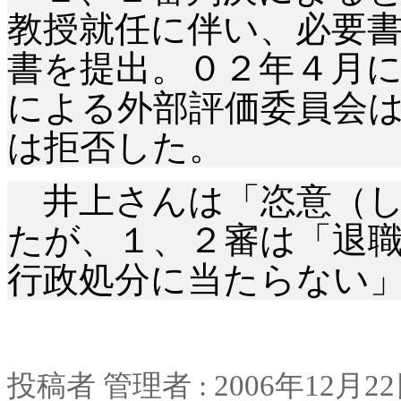
教授就任に伴い、必要
書を提出。０２年４月
による外部評価委員会
は拒否した。
井上さんは「恣意（し
たが、１、２審は「退
行政処分に当たらない
投稿者
管理者
: 2006
年
12
月
22