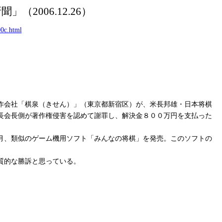
新聞」（
2006.12.26）
0c.html
作会社「棋泉（きせん）」（東京都新宿区）が、米長邦雄・日本将棋
長会長側が著作権侵害を認めて謝罪し、解決金８００万円を支払った
月、類似のゲーム機用ソフト「みんなの将棋」を発売。このソフトの
質的な勝訴と思っている。