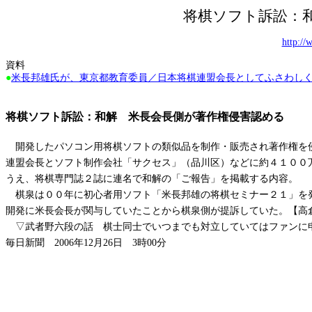
将棋ソフト訴訟：
http:/
資料
●
米長邦雄氏が、東京都教育委員／日本将棋連盟会長としてふさわし
将棋ソフト訴訟：和解 米長会長側が著作権侵害認める
開発したパソコン用将棋ソフトの類似品を制作・販売され著作権を侵
連盟会長とソフト制作会社「サクセス」（品川区）などに約４１００
うえ、将棋専門誌２誌に連名で和解の「ご報告」を掲載する内容。
棋泉は００年に初心者用ソフト「米長邦雄の将棋セミナー２１」を発
開発に米長会長が関与していたことから棋泉側が提訴していた。【高
▽
武者野六段の話 棋士同士でいつまでも対立していてはファンに
毎日新聞
2006
年
12
月
26
日
3
時
00
分