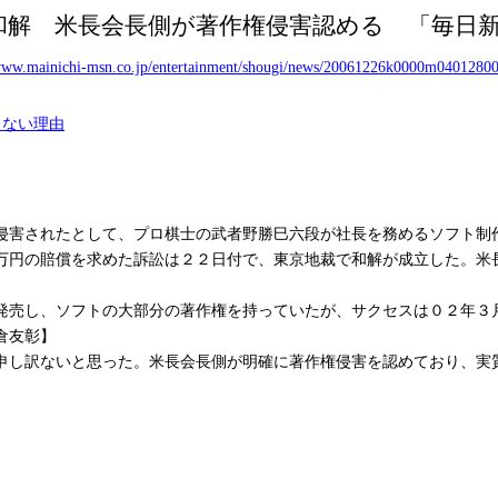
和解 米長会長側が著作権侵害認める 「毎日
/www.mainichi-msn.co.jp/entertainment/shougi/news/20061226k0000m04012800
くない理由
害されたとして、プロ棋士の武者野勝巳六段が社長を務めるソフト制
万円の賠償を求めた訴訟は２２日付で、東京地裁で和解が成立した。米
売し、ソフトの大部分の著作権を持っていたが、サクセスは０２年３
倉友彰】
申し訳ないと思った。米長会長側が明確に著作権侵害を認めており、実