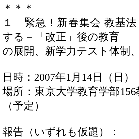
＊＊＊
１ 緊急！新春集会
教基法
する－「改正」後の教育
の展開、新学力テスト体制
日時：
2007
年
1
月
14
日（日）
場所：東京大学教育学部
156
（予定）
報告（いずれも仮題）：