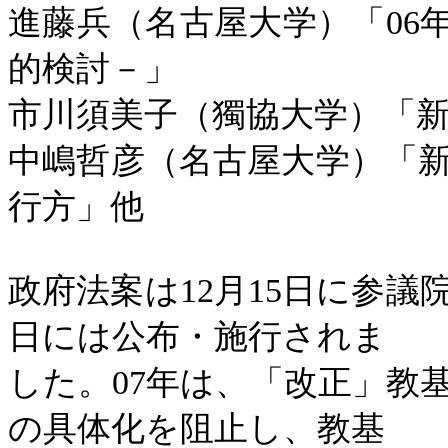
進藤兵（名古屋大学）「
06
的検討－」
市川須美子（獨協大学）「
中嶋哲彦（名古屋大学）「
行方」他
政府法案は
12
月
15
日に参議
日には公布・施行されま
した。
07
年は、「改正」教
の具体化を阻止し、教基