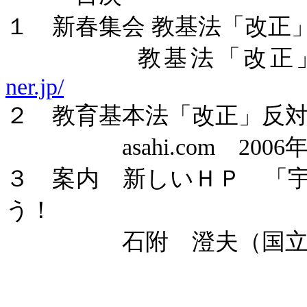
１ 新春集会
教基法「改正
教基法「改正」
ner.jp/
２ 教育基本法「改正」反
asahi.com
2006
３ 案内 新しいＨＰ 「
う！
石附 澄夫（国立天