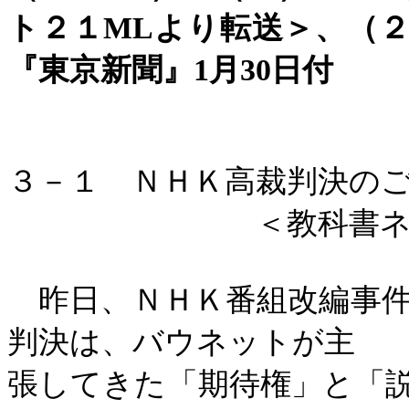
ト２１MLより転送＞、（
『東京新聞』1月30日付
３－１ ＮＨＫ高裁判決の
＜教科書ネッ
昨日、ＮＨＫ番組改編事件
判決は、バウネットが主
張してきた「期待権」と「