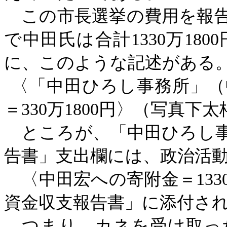
この市長選挙の費用を報告
で中田氏は合計
1330万1
に、このような記述がある
〈「中田ひろし事務所」（
＝
330万1800円〉（写真下
ところが、「中田ひろし
告書」支出欄には、政治活
〈中田宏への寄附金＝
13
資金収支報告書」に添付さ
つまり、カネを受け取っ