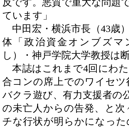
反です。悪質で重大な問題
ています」
中田宏・横浜市長（
43
体「政治資金オンブズマ
し）・神戸学院大学教授は
本誌はこれまで
4回にわ
合コンの席上でのワイセツ
バクラ遊び、有力支援者の公
の未亡人からの告発、と次
チな行状が明らかになった