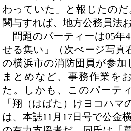
わっていた」と報じたのだ
関与すれば、地方公務員法
問題のパーティーは
05
せる集い」（次ぺージ写真右
の横浜市の消防団員が参加
まとめなど、事務作業を
た。しかも、このパーテ
「翔（はばた）けヨコハマの
は、本誌11月17日号で公
の有力支援者だ。同氏は「