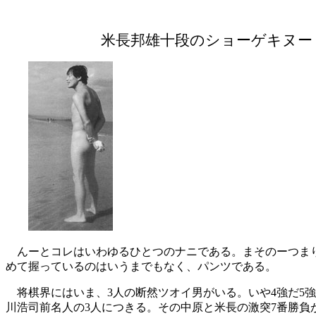
米長邦雄十段のショーゲキヌー
んーとコレはいわゆるひとつのナニである。まそのーつま
めて握っているのはいうまでもなく、パンツである。
将棋界にはいま、
3人の断然ツオイ男がいる。いや4強だ5
川浩司前名人の3人につきる。その中原と米長の激突7番勝負