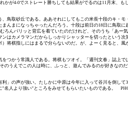
れかが4-0でストレート勝ちしても結果がでるのは11月末、
はそう、鳥取砂丘である。ああそれにしてもこの米長十段のキ・
まんまになっちゃったんだろう。十段は前日の18日に鳥取に
はむろんパリッと背広を着ていたのだけれど、そのうち「あー
マンはカメラマンだからしっかりシャッターを切ったという次
ボ）将棋指しにはまるで分らないのだ。が、よーく見ると、風
をつかう常識人である。将棋もツオイ。「週刊文春」誌上で
てそのうえでこの人は時に、ふっと、遊んでみるのが好きなの
利」の声が強い。たしかに中原は今年に入って谷川を倒して
"名人より強い"ところをみせてもらいたいものである。 PH