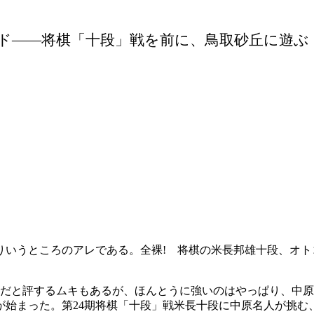
ド――将棋「十段」戦を前に、鳥取砂丘に遊ぶ
りいうところのアレである。全裸
! 将棋の米長邦雄十段、オト
強だと評するムキもあるが、ほんとうに強いのはやっぱり、中原
が始まった。第24期将棋「十段」戦米長十段に中原名人が挑む