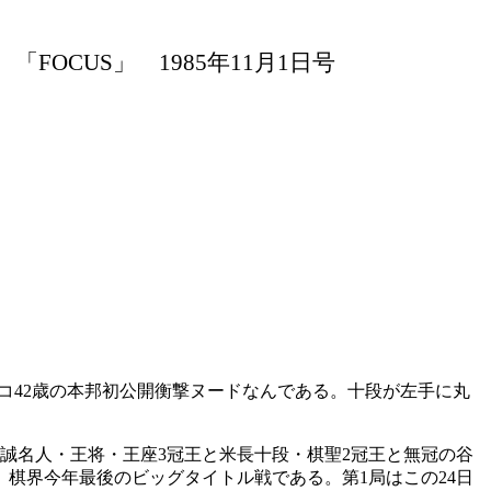
 「
FOCUS」 1985年11月1日号
コ42歳の本邦初公開衡撃ヌードなんである。十段が左手に丸
誠名人・王将・王座3冠王と米長十段・棋聖2冠王と無冠の谷
、棋界今年最後のビッグタイトル戦である。第1局はこの24日