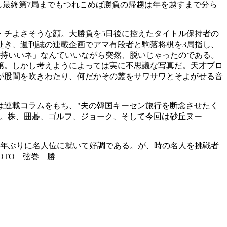
もし最終第7局までもつれこめば勝負の帰趨は年を越すまで分ら
モ・チよさそうな顔。大勝負を5日後に控えたタイトル保持者の
赴き、週刊誌の連載企画でアマ有段者と駒落将棋を3局指し、
気持いいネ」なんていいながら突然、脱いじゃったのである。
第。しかし考えようによっては実に不思議な写真だ。天才プロ
が股間を吹きわたり、何だかその叢をサワサワとそよがせる音
は連載コラムをもち、
"夫の韓国キーセン旅行を断念させたく
だ。株、囲碁、ゴルフ、ジョーク、そして今回は砂丘ヌー
3年ぶりに名人位に就いて好調である。が、時の名人を挑戦者
OTO 弦巻 勝