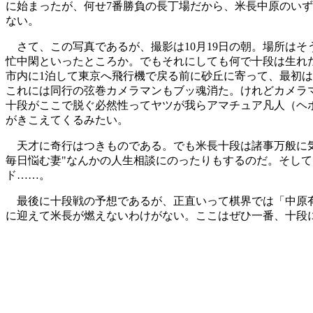
に始まったが、何せ7番勝負の長丁場だから、米長中原のいず
ない。
さて、この写真であるが、撮影は
10月19日の朝。場所
忙中閑といったところか。でもそれにしても何で十段は生れた
市内に1泊して東京へ飛行機で戻る前に砂丘に寄って、最初
これには同行の弦巻カメラマンもブッ魂消た。けれどカメラ
十段がここで脱ぐ必然性ってヤツが我らアマチュア凡人（ヘ
がきこえてくるみたい。
天才に奇行はつきものである。でも米長十段は諸事万般に気
毎日悩む妻"なんかの人生相談にのったりもするのだ。そし
ド……。
最後に十段戦の予想であるが、正直いって棋界では「中原有
に迎えて米長が燃えないわけがない。ここはぜひ一番、十段に