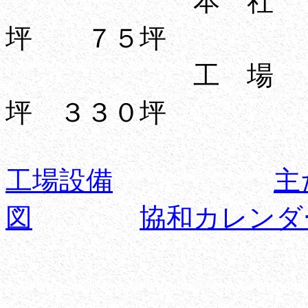
本 社 敷
坪 ７５坪
工 場 敷地
坪 ３３０坪
工場設備
主
図
協和カレンダ