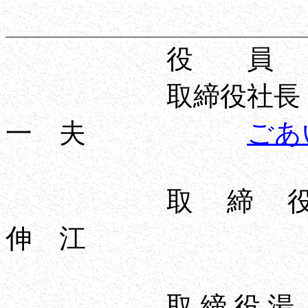
役 員
取締役社
一 夫
ごあ
取 締
伸 江
取 締 役 湯