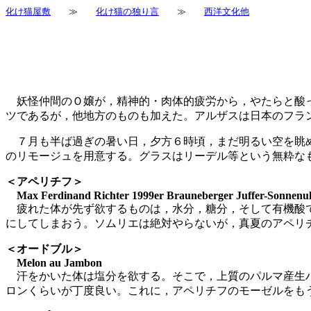
化け猫屋敷
≫
化け猫の独り言
≫
西洋文化他
妖怪仲間のＯ嬢が，精神的・肉体的疲労から，やたらと酸っ
ツであるが，他地方のものも加えた。アルザスは日本のフラ
７月も半ば過ぎの暑い日，夕方６時頃，まだ明るい空を眺め
のリモージュを用意する。グラスはリーデル等という無粋な
＜アペリチフ＞
Max Ferdinand Richter 1999er Brauneberger Juffer-Sonnenuhr
疲れた体が先ず欲するものは，水分，糖分，そして有機酸で
にしてしまおう。ソムリエは絶対やらないが，真夏のアペリ
＜オードブル＞
Melon au Jambon
汗をかいた体は塩分を欲する。そこで，上質のパルマ産生ハ
ロンくらいが丁度良い。これに，アペリチフのモーゼルをも