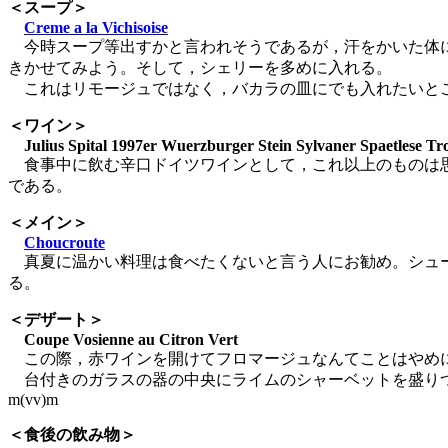
＜スープ＞
Creme a la Vichisoise
今時スープ等出すかと言われそうであるが，汗をかいた体に
きかせてみよう。そして，シェリーを多めに入れる。
これはリモージュではなく，バカラの皿にでも入れたいとこ
＜ワイン＞
Julius Spital 1997er Wuerzburger Stein Sylvaner Spaetlese Tr
食事中に飲む辛口ドイツワインとして，これ以上のものは思
である。
＜メイン＞
Choucroute
真夏に温かい料理は食べたくないと言う人にお勧め。シュー
る。
＜デザート＞
Coupe Vosienne au Citron Vert
この際，赤ワインを開けてフロマージュなんてことはやめ
台付きのガラスの器の中央にライムのシャーベットを盛りつ
m(vv)m
＜食後の飲み物＞