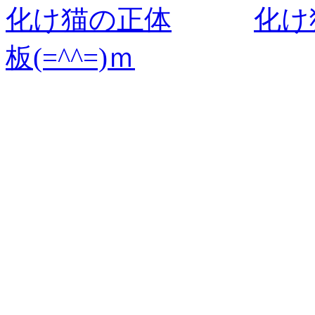
化け猫の正体
化け
板(=^^=)ｍ