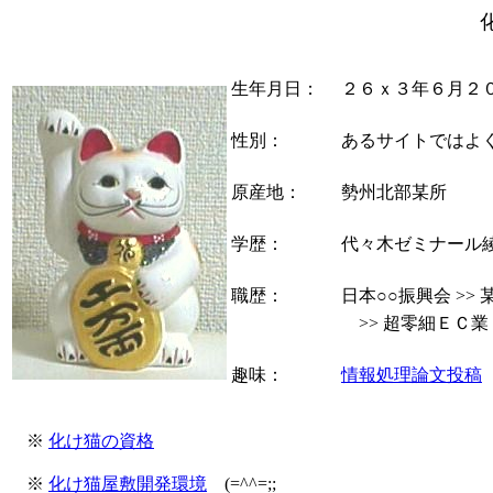
生年月日：
２６ｘ３年６月２
性別：
あるサイトではよく女
原産地：
勢州北部某所
学歴：
代々木ゼミナール綾
職歴：
日本○○振興会 >>
>> 超零細ＥＣ業 
趣味：
情報処理論文投稿
※
化け猫の資格
※
化け猫屋敷開発環境
(=^^=;;