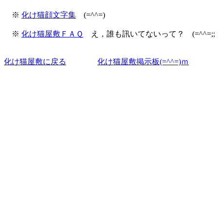
※
化け猫顔文字集
(=^^=)
※
化け猫屋敷ＦＡＱ
え，誰も訊いてないって？ (=^^=;;
化け猫屋敷に戻る
化け猫屋敷掲示板(=^^=)ｍ
スパム除け（笑） mail@bakaneko.co.de