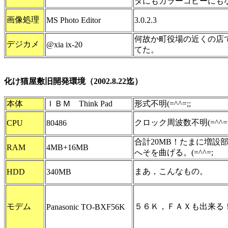
タにもカラーコピーにも
画像処理
MS Photo Editor
3.0.2.3
何故か町役場の近くの店
デジカメ
@xia ix-20
てた。
化け猫屋敷旧開発環境（2002.8.22迄）
本体
ＩＢＭ Think Pad
形式不明(=^^=;;
クロック周波数不明(=^^=;;
CPU
80486
合計20MB！たまに増設
RAM
4MB+16MB
へそを曲げる。(=^^=;
まあ，こんなもの。
HDD
340MB
モデム
５６Ｋ，ＦＡＸも出来る
Panasonic TO-BXF56K