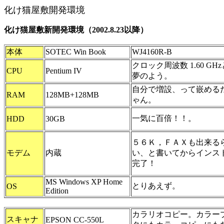
化け猫屋敷開発環境
化け猫屋敷新開発環境（2002.8.23以降）
本体
SOTEC Win Book
WJ4160R-B
クロック周波数 1.60 GH
CPU
Pentium IV
夢のよう。
自分で増設、って嵌める
RAM
128MB+128MB
ゃん。
一気に百倍！！。
HDD
30GB
５６Ｋ，ＦＡＸも出来る
モデム
内蔵
い、と書いてからインス
完了！
MS Windows XP Home
とりあえず。
OS
Edition
カラリオコピー。カラー
スキャナ
EPSON CC-550L