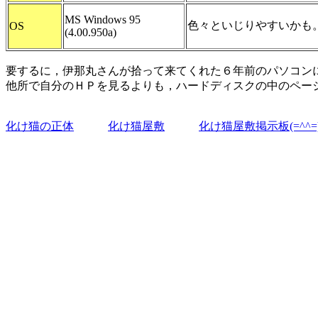
MS Windows 95
色々といじりやすいかも
OS
(4.00.950a)
要するに，伊那丸さんが拾って来てくれた６年前のパソコン
他所で自分のＨＰを見るよりも，ハードディスクの中のページを
化け猫の正体
化け猫屋敷
化け猫屋敷掲示板(=^^=