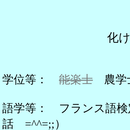
化
学位等：
能楽士
農学士
語学等： フランス語検
話 =^^=;;）