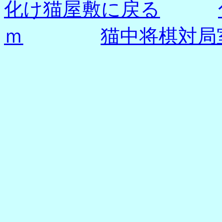
化け猫屋敷に戻る
ｍ
猫
中将棋対局