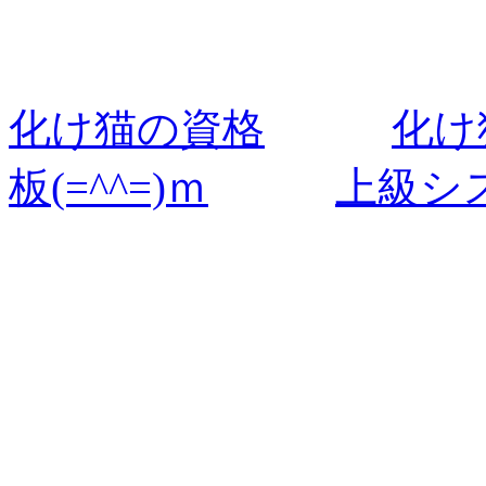
化け猫の資格
化け
板(=^^=)ｍ
上
級シ