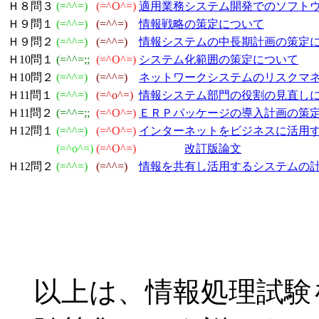
Ｈ８問３
(=^^=)
(=^O^=)
適用業務システム開発でのソフト
Ｈ９問１
(=^^=)
(=^^=)
情報戦略の策定について
Ｈ９問２
(=^^=)
(=^^=)
情報システムの中長期計画の策定
Ｈ10問１
(=^^=;;
(=^O^=)
システム化範囲の策定について
Ｈ10問２
(=^^=)
(=^^=)
ネットワークシステムのリスクマ
Ｈ11問１
(=^^=)
(=^o^=)
情報システム部門の役割の見直し
Ｈ11問２
(=^^=;;
(=^O^=)
ＥＲＰパッケージの導入計画の策
Ｈ12問１
(=^^=)
(=^O^=)
インターネットをビジネスに活用
(=^o^=)
(=^O^=)
改訂版論文
Ｈ12問２
(=^^=)
(=^^=)
情報を共有し活用するシステムの
以上は、情報処理試験