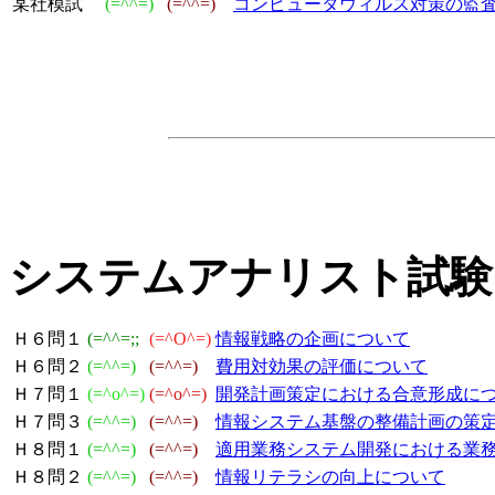
某社模試
(=^^=)
(=^^=)
コンピュータウィルス対策の監
システムアナリスト試験
Ｈ６問１
(=^^=;;
(=^O^=)
情報戦略の企画について
Ｈ６問２
(=^^=)
(=^^=)
費用対効果の評価について
Ｈ７問１
(=^o^=)
(=^o^=)
開発計画策定における合意形成に
Ｈ７問３
(=^^=)
(=^^=)
情報システム基盤の整備計画の策
Ｈ８問１
(=^^=)
(=^^=)
適用業務システム開発における業
Ｈ８問２
(=^^=)
(=^^=)
情報リテラシの向上について