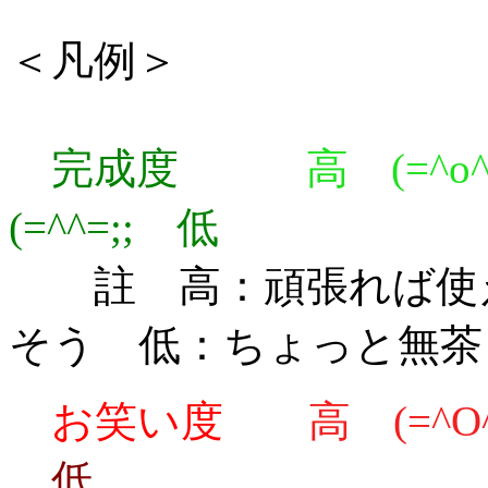
＜凡例＞
完成度
高 (=^o
(=^^=;; 低
註 高：頑張れば使え
そう 低：ちょっと無茶
お笑い度
高 (=^O
低