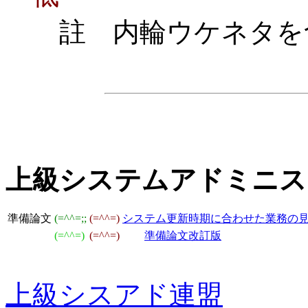
註 内輪ウケネタを
上級システムアドミニス
準備論文
(=^^=;;
(=^^=)
システム更新時期に合わせた業務の
(=^^=)
(=^^=)
準備論文改訂版
上
級シスアド連盟