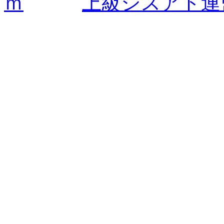
ｍ
上
級シスアド連