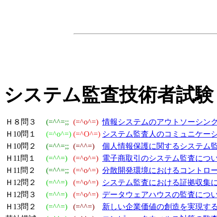
システム監査技術者試験
Ｈ８問３
(=^^=;;
(=^o^=)
情報システムのアウトソーシン
Ｈ10問１
(=^o^=)
(=^O^=)
システム監査人のコミュニケー
Ｈ10問２
(=^^=;;
(=^^=)
個人情報保護に関するシステム
Ｈ11問１
(=^^=)
(=^o^=)
電子商取引のシステム監査につ
Ｈ11問２
(=^^=;;
(=^o^=)
分散開発環境におけるコントロ
Ｈ12問２
(=^^=)
(=^o^=)
システム監査における証拠収集
Ｈ12問３
(=^^=)
(=^o^=)
データウェアハウスの監査につ
Ｈ13問２
(=^^=)
(=^^=)
新しい企業価値の創造を実現す