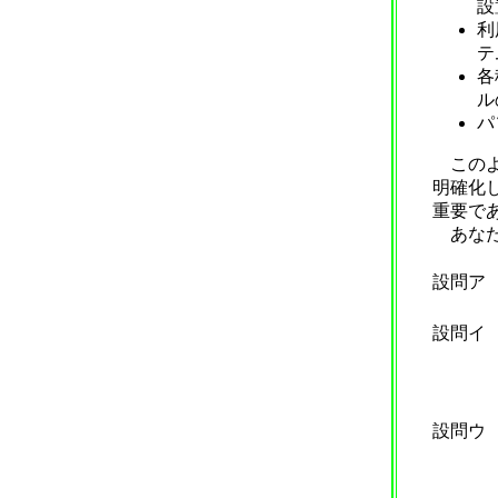
設
利
テ
各
ル
パ
このよ
明確化
重要で
あなた
設問ア
設問イ
設問ウ