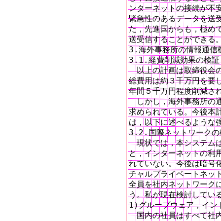
ンターネットの接続が不安
緊急性のあるデータを送受
た，先進国からも，極めて
送受信することができる。
3.海外事務所の情報通信
3.1.経費削減効果の検証

　以上の計画は取締役会の
総費用は約３千万円を要し
年間５千万円程度削減され
　しかし，海外事務所の通
求められている。今後本計
は，以下に述べるような強
3.2.国際ネットワークの
　現状では，本システムは
と，インターネットの利用
れていない。今後は暗号化
チャルプライベートネット
全員を社内ネットワークに
う。私が現在検討している
1)グループウェア，イン
　国内の社員はすべて社内