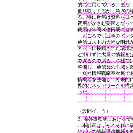
的に使用している。また，
遣り取りするが，急ぎの場
る。特に近年は資料を日本
費用がかさむ要因となって
費用は年間３億円弱に達す
　ところで，近年のインタ
通信コストの大幅な削減が
ネットに接続された環境さ
ど掛けずに大量の情報をほ
できるのである。Ｏ社では
整備し，通信費の削減を図
　Ｏ社情報戦略室次長であ
信機器を整備し，将来的に
界的なネットワークを構築
った。

　　　　　　　　　　　　
（設問イ、ウ）
2.海外事務所における情
　本計画は，それぞれに事
において情報通信機器を整