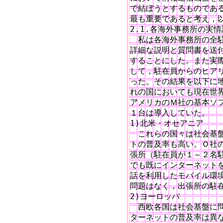
で結ぼうとするものである
最も重要であると考え，以
2.1.各海外事務所の実情
　私は各海外事務所の全駐
詳細な説明と質問書を送付
することにした。また実際
して，駐在員からのヒアリ
った。その結果を以下に地
れの国においても現在世界
アメリカのＭ社の基本ソフ
１台は導入していた。

1)北米・オセアニア

　これらの国々は社会基盤
トの普及率も高い。Ｏ社の
張所（駐在員が１～２名駐
でも既にインターネットを
話を利用したモバイル環境
問題はなく，出張所の駐在
2)ヨーロッパ

　西欧各国は社会基盤に問
ターネットの普及率は異な