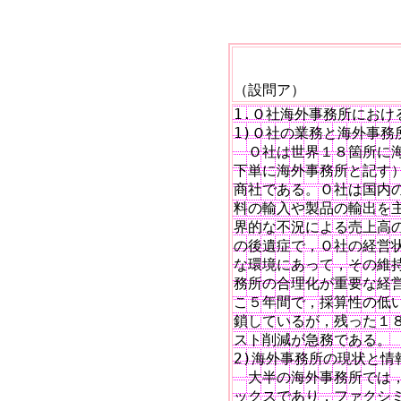
（設問ア）
1.Ｏ社海外事務所におけ
1)Ｏ社の業務と海外事務所
　Ｏ社は世界１８箇所に海
下単に海外事務所と記す）
商社である。Ｏ社は国内の
料の輸入や製品の輸出を主
界的な不況による売上高の
の後遺症で，Ｏ社の経営状
な環境にあって，その維持
務所の合理化が重要な経営
こ５年間で，採算性の低い
鎖しているが，残った１８
スト削減が急務である。

2)海外事務所の現状と情
　大半の海外事務所では，
ックスであり，ファクシミ