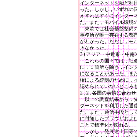
インターネットを殆ど利用
った。しかし，いずれの国
えすればすぐにインターネ
た。また，モバイル環境の
　東欧では社会基盤整備の
事務所が唯一存在する都市
がわかった。ただし，モバ
きなかった。　　　　　　
3)アジア・中近東・中南米
　これらの国々では，社会
に，１箇所を除き，インタ
になることがあった。また
権による統制のために，イ
認められていないところも
2.2.各国の実情に合わせ
　以上の調査結果から，先
ターネットを利用した通信
た。また，通信手段として
に付随したブラウザおよび
ことで標準化が図れる。

　しかし，発展途上国等で