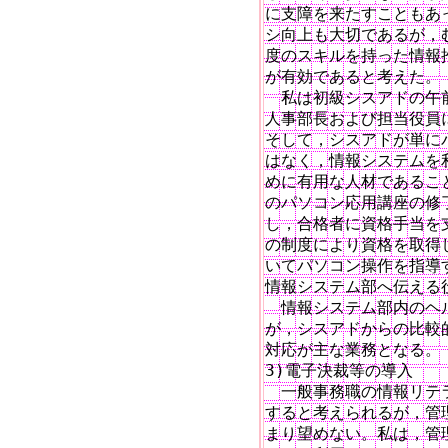
に支障を来たすこともあっ
シ向上も大切であるが，
度のスキルを持った情報
が有効であると考えた。

　私は初級シスアドの午
人事部長および担当役員
そして，シスアドが単に
はなく，情報システムを
めに有用な人材であるこ
のパソコン応用講座の修
し，合格者に資格手当を
の制度により資格を取得
いてパソコン操作を指導
情報システム部へ伝える
　情報システム部内のヘ
が，シスアドからの比較
対応が主な業務となる。　
3)電子決裁等の導入

　一般事務職の情報リテ
すると考えられるが，管
まり望めない。私は，管