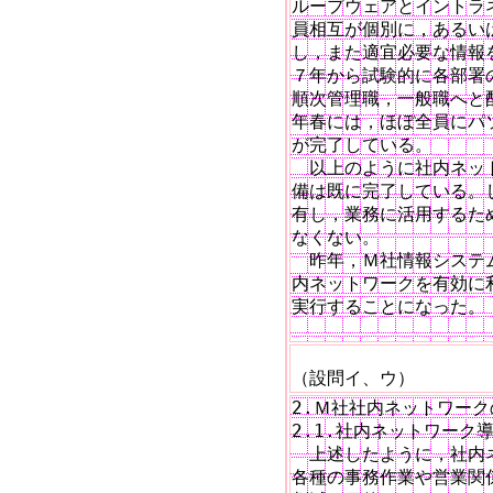
ループウェアとイントラ
員相互が個別に，あるい
し，また適宜必要な情報
７年から試験的に各部署
順次管理職，一般職へと
年春には，ほぼ全員にパ
が完了している。

　以上のように社内ネッ
備は既に完了している。
有し，業務に活用するた
なくない。

　昨年，Ｍ社情報システ
内ネットワークを有効に
実行することになった。

　　　　　　　　　　　　
（設問イ、ウ）
2.Ｍ社社内ネットワーク
2.1.社内ネットワーク導
　上述したように，社内
各種の事務作業や営業関