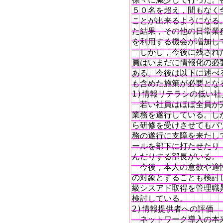
５０名を超え，間もなく
ことが出来るようになる
た結果，その他の日常業
を利用する機会が増加して
　しかし，今後に残され
員はいまだに情報化の必要
ある。今後は以下に述べ
も含めた施策が必要となる
1)情報リテラシの低い社
　若い社員はほぼ全員が
業務を遂行している。し
ら研修を受けさせてもパ
務の遂行に支障を来たし
ールを部下に打たせたり
んだりする部長がいる。

　今後，本人の意欲や適
の対象とすることも検討
級シスアド取得を管理職
検討している。

2)情報提供者への評価

　ネットワーク導入の本