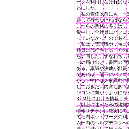
ークを利用しなければな
とにした。

　私の着任以前にも，一
通じて行わなければなら
これらの業務の多くは，
集中し，全社員にパソコ
っていなかったのである。
　私は，管理職や，特に
社員に代行させることの
を計画した。すなわち，
への届け出と，書面の回
ある。稟議や決裁が部員全
であれば，部下にパソコ
かし，中には人事異動に
しておきたい内容も多々
ソコンに向かうようになる
3.Ｍ社における情報リテ
　以上に述べた私の諸施
情報リテラシは確実に向
て社内ネットワークの利
ム部内のヘルプデスクへ
徐々に減少して行った。