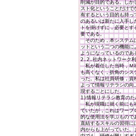
削減が目的である。しか
スト化ということだけで
有するという目的も持っ
のあるいは新たに入手し
トを掛けずに，必要とす
要である。

　そのため，本システム
ットという二つの機能に
ようになっているのである
2.2.社内ネットワーク
　私が着任した当時，Ｍ
も高くなく，折角のシステ
った。私は社員研修，資
よって情報リテラシの向
現することにした。

1)情報リテラシ教育のた
　私が現職に就く前にも
ていたが，これはワープ
的な使用法を学ぶもので
直結するスキルの習得に
内からも上がっていた。
中でも，研修が難しすぎ