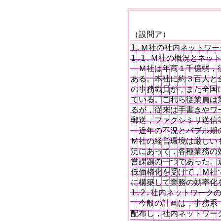
（設問ア）
1.Ｍ社の社内ネットワー
1.1.Ｍ社の概況とネッ
　Ｍ社は年商１千億弱，
ある。本社に約３百人と
の事務職員が，また全国
ている。これら従業員は
るが，従来は手書きやワ
郵送，ファクシミリ送信
　近年の不況とバブル期
Ｍ社の経営環境は厳しい
況にあって，各種業務の
営課題の一つであった。
低価格化を受けて，Ｍ社
に構築して業務の効率化
1.2.社内ネットワークの
　今般の計画は，事務系・
配布し，社内ネットワー