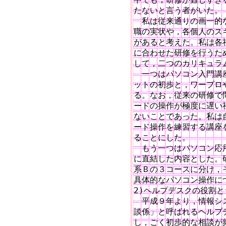
たないと言う者がいた。

　私は従来通りの画一的
職の実状や，各個人のス
があると考えた。私は各
に合わせた研修を行うた
して，二つのカリキュラム
　一つはパソコン入門講
ットの初歩と，ワープロ
る。なお，従来の研修で
ードの操作が極度に遅い
ないことであった。私は
ード操作を練習する講座
ることにした。

　もう一つはパソコン応
に直結した内容とした。
系Ｂの３コースに分け，
具体的なパソコン操作に
2)ヘルプデスクの役割と
　平成９年より，情報シ
談係」と呼ばれるヘルプ
し，ごく初歩的な相談が