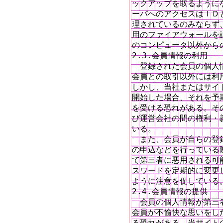
ックアップを取るように
ーバへのアクセスはＩＤ
理されているのみならず
用のファイアウォールを
のコンピュータ以外から
2.3.会員情報の利用

　登録された会員の個人
会員との取引以外には利
しかし、当社またはサイ
開始した場合、それを予
を受ける恐れがある。そ
び運営会社の間の権利・
いる。

　また、会員が自らの登
の申込などを行っている際
て第三者に悪用される可
スワードを定期的に変更
ように注意を促している。
2.4.会員情報の提供

　会員の個人情報が第三
会員が不愉快な思いをし
る恐れがある。当サイト