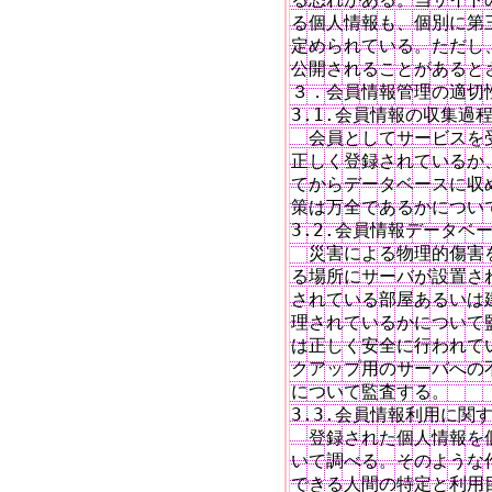
る個人情報も、個別に第
定められている。ただし
公開されることがあるとさ
３．会員情報管理の適切性
3.1.会員情報の収集過
　会員としてサービスを
正しく登録されているか
てからデータベースに収
策は万全であるかについて
3.2.会員情報データベ
　災害による物理的傷害
る場所にサーバが設置さ
されている部屋あるいは
理されているかについて
は正しく安全に行われて
クアップ用のサーバへの
について監査する。

3.3.会員情報利用に関
　登録された個人情報を
いて調べる。そのような
できる人間の特定と利用