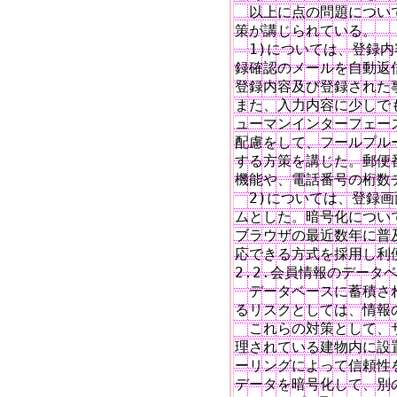
　以上に点の問題につい
策が講じられている。

　1)については、登録内
録確認のメールを自動返信
登録内容及び登録された
また、入力内容に少しで
ューマンインターフェー
配慮をして、フールプル
する方策を講じた。郵便
機能や、電話番号の桁数
　2)については、登録画
ムとした。暗号化につい
ブラウザの最近数年に普
応できる方式を採用し利便
2.2.会員情報のデータベ
　データベースに蓄積さ
るリスクとしては、情報
　これらの対策として、
理されている建物内に設
ーリングによって信頼性を
データを暗号化して、別