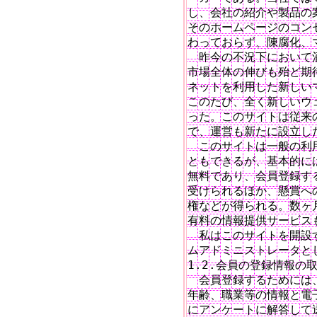
し、会社の紹介や製品の
そのホームページのコン
わっておらず、陳腐化、
　昨今の不況下において
市場全体の伸びも殆ど期
ネットを利用した新しい
このたび、全く新しいウ
った。このサイトは従来
で、運営も新たに設立し
　このサイトは一般の利
ともできるが、基本的に
無料であり、会員登録する
受けられるほか、懸賞へ
権などが得られる。数ヶ
有料の情報提供サービス
　私はこのサイトを開設
ムアドミニストレータとし
1.2.会員の登録情報の取
　会員登録するためには
年齢、職業等の情報と電
にアンケートに解答して