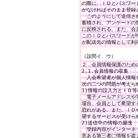
の際に、ＩＤとパスワー
がなければそのまま登録
　このようにして送信さ
蓄積され、アンケートの
に反映される。また、会
このＩＤとパスワードが
が配送先の情報として利用
（設問イ、ウ）
２．会員情報保護のための
2.1.会員情報の収集

　入会希望者が個人情報
次の二つの問題が考えられ
1)情報の誤入力とＩＤ等
　電子メールアドレスや
場合、会員として希望す
恐れがある。また、ＩＤ
望するサービスが受けられ
2)送信中の情報の漏洩

　登録内容がインターネ
意ある第三者に情報を盗ま