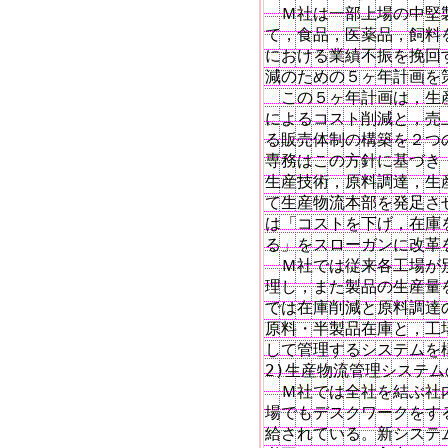
　Ｍ社は一部上場の中堅
て，食品，医薬品，飼料
における業績不振を挽回
減のための５ヶ年計画を策
　この５ヶ年計画は，生
によるコスト削減と，売
る販売体制の構築を２つ
専務はこの方針に基づき
生産技術，原料調達，生
て生産物流本部を発足さ
は「コストを下げ，在庫
る」をスローガンに改革を
　Ｍ社では従来各工場が
理し，また製品の生産量を
では在庫削減と原料調達
原料・半製品在庫と，工
して管理するシステムを
2)生産物流管理システム
　Ｍ社では全社を結ぶ社
場でもデスクワークをす
給されている。新システ