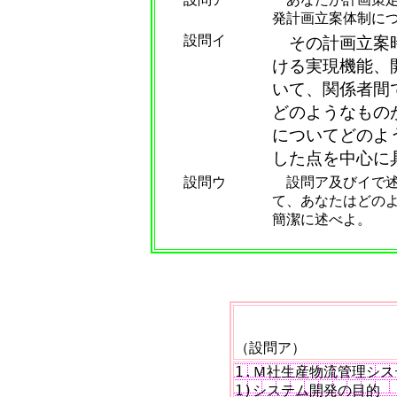
発計画立案体制につ
設問イ
その計画立案時
ける実現機能、
いて、関係者間
どのようなもの
についてどのよ
した点を中心に
設問ウ
設問ア及びイで述
て、あなたはどの
簡潔に述べよ。
（設問ア）
1.Ｍ社生産物流管理シス
1)システム開発の目的
