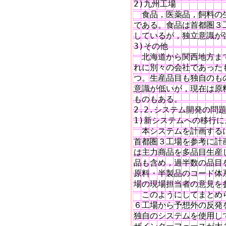
2)九州工場

　食品，医薬品，飼料の
である。食品は首都圏３
しているが，独立意識が強
3)その他

　北海道から関西地方まで
れに別々の会社であった
つ。生産品目も独自のも
意識が低いが，現在は原
ものもある。

2.2.システム開発の問
1)新システムへの移行に
　本システムを計画する
首都圏３工場を参考に計
は主力商品を多品目生産
品も含め，過半数の品目
原料・半製品のコード体
場の現場担当者の意見を
　このようにしてまとめ
６工場から予想外の反発
独自のシステムを使用し