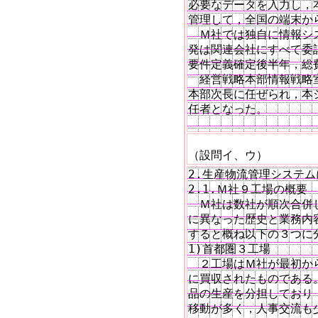
必要なデータを入力し，
管理して，全国の端末か
　Ｍ社では独自に情報シ
発は関連会社にすべて委
要件定義確定後半年，総
　経営戦略本部情報戦略
本部次長に任ぜられ，本
任者となった。

　　　　　　　　　　　　
（設問イ、ウ）
2.生産物流管理システム
2.1.Ｍ社９工場の概要

　Ｍ社は数社が順次合併
に異なった歴史と業務内
すると概ね以下の３つに分
1)首都圏３工場

　２工場はＭ社が最初か
に買収されたものである
品の生産を分担しており
移動が多く，人事交流も少