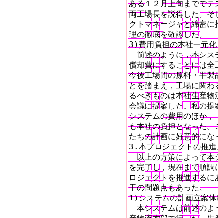
ある１２月上旬まででテ
両工場長を説得した。そ
クトマネージャと綿密に
理の徹底を確認した。

3)費用負担の本社一元化

　前述のように，本システ
償却費にすることには全
今後工場間の原料・半製
とを踏まえ，工場に関わ
るべきものは本社生産物
会議に提案した。私の提
システムの費用のほか，
も本社の負担となった。
たちの計画に好意的になっ
3.本プロジェクトの推進
　以上の方策によって本
を完了し，現在まで順調
ロジェクトを推進するに
干の問題点もあった。

1)システムの計画立案体
　本システムは前述のよ