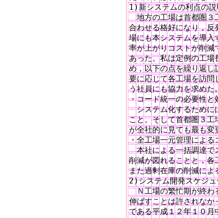
1)新システムの利点の説明
　地方の工場は首都圏３
合わせる格好になり，反
場にも本システムを導入
率が上がりコストが削減
あった。私は定例の工場
め，以下の点を繰り返し
要に応じて各工場を訪問
う社員にも協力を求めた。
・コード統一の必要性と効
　システム化するためには
こと。そして首都圏３工
が全社的に見ても最も変
・全工場一元管理によるコ
　本社による一括調達で
削減が図れることと，各
また過剰在庫の削減によ
2)システム開発スケジュ
　Ｎ工場の繁忙期が終わ
伸ばすことは許されなか
である平成１２年１０月