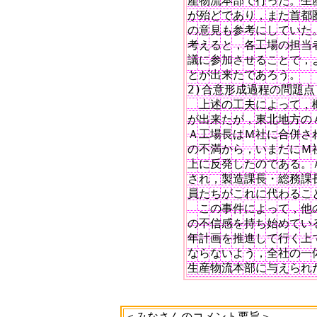
産物流本部で行った。生産
が殆どであり，また首都
の意見も参考にしていた
考えると，各工場の担当
議に参加させることで，
とが出来たであろう。

2)合意形成過程の問題点

　上述の工夫によって，
が出来たが，東北地方の
Ａ工場長はＭ社に合併さ
の不満から，いまだにＭ
上に反発したのである。
され，製造課長・総務課
員たちがこれに代わること
　この事件によって，他
の不信感を持ち始めてい
年計画を推進して行く上で
ならないよう，全社の一
＜みなさんのコメント要旨＞