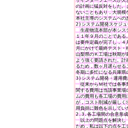
ザインターフェースが大き
の計画に猛反対をした。
ないこともあり，大規模
本社主導のシステムへの
2)システム開発スケジュ
　生産物流本部が本シス
１１年９月のことである
は要件定義が完了し，４
月にかけて最終テスト・
山梨県のＫ工場は秋期が
よう強く要請された。計
るため，数ヶ月遅らせる
冬期に多忙になる兵庫県
3)システム開発・運用費
　従来からＭ社では各事
関する費用は当該事業場
ムの費用も各工場の費用に
が，コスト削減が厳しく
用負担に難色を示していた
2.3.各工場間の合意形成
　以上の問題点を解決し
ため，私は以下の点を工