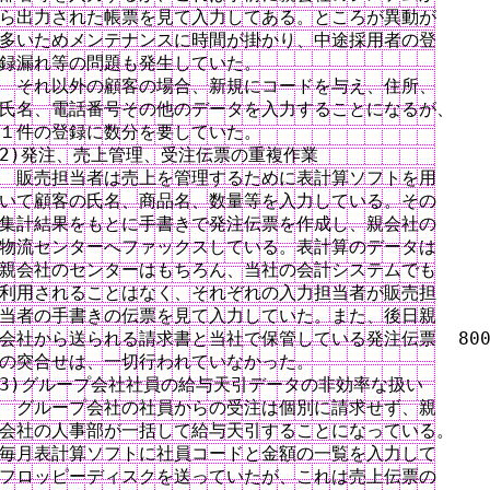
ら出力された帳票を見て入力してある。ところが異動が

多いためメンテナンスに時間が掛かり、中途採用者の登

録漏れ等の問題も発生していた。

　それ以外の顧客の場合、新規にコードを与え、住所、

氏名、電話番号その他のデータを入力することになるが、

１件の登録に数分を要していた。

2)発注、売上管理、受注伝票の重複作業

　販売担当者は売上を管理するために表計算ソフトを用

いて顧客の氏名、商品名、数量等を入力している。その

集計結果をもとに手書きで発注伝票を作成し、親会社の

物流センターへファックスしている。表計算のデータは

親会社のセンターはもちろん、当社の会計システムでも

利用されることはなく、それぞれの入力担当者が販売担

当者の手書きの伝票を見て入力していた。また、後日親

会社から送られる請求書と当社で保管している発注伝票  800
の突合せは、一切行われていなかった。

3)グループ会社社員の給与天引データの非効率な扱い

　グループ会社の社員からの受注は個別に請求せず、親

会社の人事部が一括して給与天引することになっている。

毎月表計算ソフトに社員コードと金額の一覧を入力して

フロッピーディスクを送っていたが、これは売上伝票の
