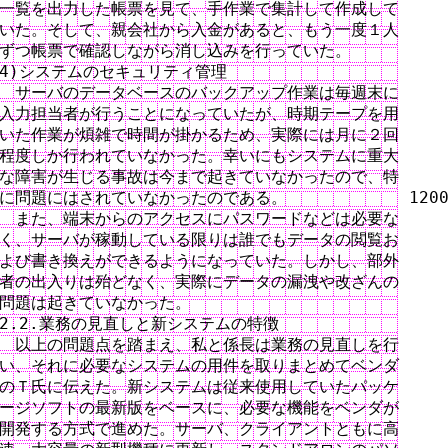
一覧を出力した帳票を見て、手作業で集計して作成して

いた。そして、親会社から入金があると、もう一度１人

ずつ帳票で確認しながら消し込みを行っていた。

4)システムのセキュリティ管理

　サーバのデータベースのバックアップ作業は毎週末に

入力担当者が行うことになっていたが、時期テープを用

いた作業が煩雑で時間が掛かるため、実際には月に２回

程度しか行われていなかった。幸いにもシステムに重大

な障害が生じる事故は今まで起きていなかったので、特

に問題にはされていなかったのである。　　　　　　　 1200
　また、端末からのアクセスにパスワードなどは必要な

く、サーバが稼動している限りは誰でもデータの閲覧お

よび書き換えができるようになっていた。しかし、部外

者の出入りは殆どなく、実際にデータの漏洩や改ざんの

問題は起きていなかった。

2.2.業務の見直しと新システムの特徴

　以上の問題点を踏まえ、私と係長は業務の見直しを行

い、それに必要なシステムの用件を取りまとめてベンダ

のＴ氏に伝えた。新システムは従来使用していたパッケ

ージソフトの最新版をベースに、必要な機能をベンダが

開発する方式で進めた。サーバ、クライアントともに高
