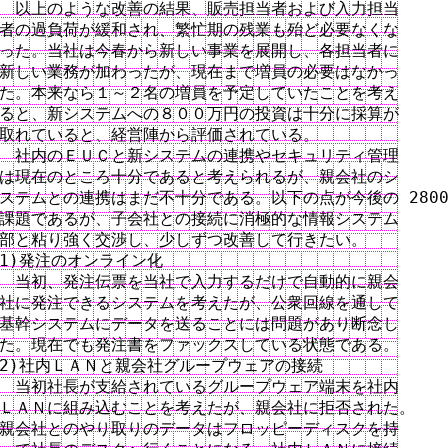
　以上のような改善の結果、販売担当者および入力担当

者の過負荷が緩和され、繁忙期の残業も殆ど必要なくな

った。当社は今春から新しい事業を展開し、各担当者に

新しい業務が加わったが、現在まで増員の必要はなかっ

た。本来なら１～２名の増員を予定していたことを考え

ると、新システムへの８００万円の投資は十分に採算が

取れていると、経営陣から評価されている。

　社内のＥＵＣと新システムの連携やセキュリティ管理

は現在のところ十分であると考えられるが、親会社のシ

ステムとの連携はまだ不十分である。以下の点が今後の 2800
課題であるが、子会社との接続に消極的な情報システム

部と粘り強く交渉し、少しずつ改善して行きたい。

1)発注のオンライン化

　当初、発注伝票を当社で入力するだけで自動的に親会

社に発注できるシステムを考えたが、公衆回線を通して

基幹システムにデータを送ることには問題があり断念し

た。現在でも発注書をファックスしている状態である。

2)社内ＬＡＮと親会社グループウェアの接続

　当初社長が支給されているグループウェア端末を社内

ＬＡＮに組み込むことを考えたが、親会社に拒否された。

親会社とのやり取りのデータはフロッピーディスクを持
