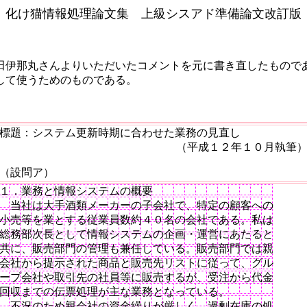
化け猫情報処理論文集 上級シスアド準備論文改訂版
田伊那丸さんよりいただいたコメントを元に書き直したものであ
して使うためのものである。
標題：システム更新時期に合わせた業務の見直し
（平成１２年１０月執筆
１．業務と情報システムの概要

　当社は大手酒類メーカーの子会社で、特定の顧客への

小売等を業とする従業員数約４０名の会社である。私は

総務部次長として情報システムの企画・運営にあたると

共に、販売部門の管理も兼任している。販売部門では親

会社から提示された商品と販売先リストに従って、グル

ープ会社や取引先の社員等に販売するが、受注から代金

回収までの伝票処理が主な業務となっている。

　不況のため親会社の資金繰りが厳しく、過剰在庫の処
