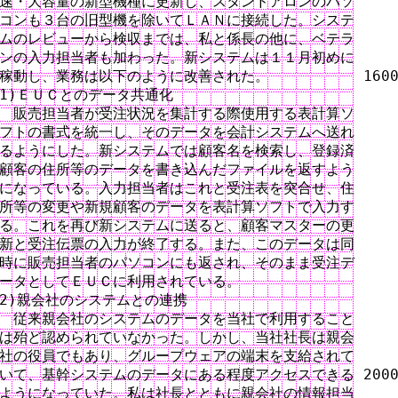
速・大容量の新型機種に更新し、スタンドアロンのパソ

コンも３台の旧型機を除いてＬＡＮに接続した。システ

ムのレビューから検収までは、私と係長の他に、ベテラ

ンの入力担当者も加わった。新システムは１１月初めに

稼動し、業務は以下のように改善された。　　　　　　 1600
1)ＥＵＣとのデータ共通化

　販売担当者が受注状況を集計する際使用する表計算ソ

フトの書式を統一し、そのデータを会計システムへ送れ

るようにした。新システムでは顧客名を検索し、登録済

顧客の住所等のデータを書き込んだファイルを返すよう

になっている。入力担当者はこれと受注表を突合せ、住

所等の変更や新規顧客のデータを表計算ソフトで入力す

る。これを再び新システムに送ると、顧客マスターの更

新と受注伝票の入力が終了する。また、このデータは同

時に販売担当者のパソコンにも返され、そのまま受注デ

ータとしてＥＵＣに利用されている。

2)親会社のシステムとの連携

　従来親会社のシステムのデータを当社で利用すること

は殆ど認められていなかった。しかし、当社社長は親会

社の役員でもあり、グループウェアの端末を支給されて

いて、基幹システムのデータにある程度アクセスできる 2000
ようになっていた。私は社長とともに親会社の情報担当
