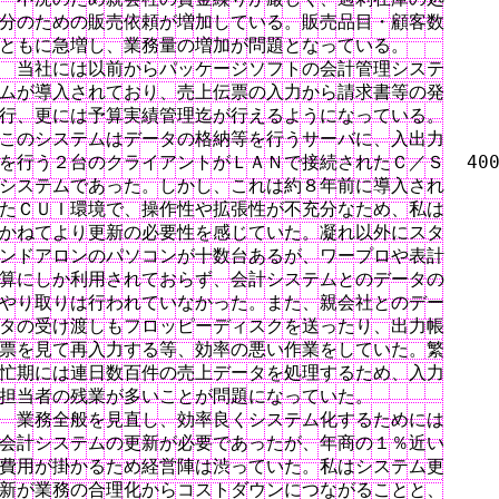
分のための販売依頼が増加している。販売品目・顧客数

ともに急増し、業務量の増加が問題となっている。

　当社には以前からパッケージソフトの会計管理システ

ムが導入されており、売上伝票の入力から請求書等の発

行、更には予算実績管理迄が行えるようになっている。

このシステムはデータの格納等を行うサーバに、入出力

を行う２台のクライアントがＬＡＮで接続されたＣ／Ｓ  400
システムであった。しかし、これは約８年前に導入され

たＣＵＩ環境で、操作性や拡張性が不充分なため、私は

かねてより更新の必要性を感じていた。凝れ以外にスタ

ンドアロンのパソコンが十数台あるが、ワープロや表計

算にしか利用されておらず、会計システムとのデータの

やり取りは行われていなかった。また、親会社とのデー

タの受け渡しもフロッピーディスクを送ったり、出力帳

票を見て再入力する等、効率の悪い作業をしていた。繁

忙期には連日数百件の売上データを処理するため、入力

担当者の残業が多いことが問題になっていた。

　業務全般を見直し、効率良くシステム化するためには

会計システムの更新が必要であったが、年商の１％近い

費用が掛かるため経営陣は渋っていた。私はシステム更

新が業務の合理化からコストダウンにつながることと、
