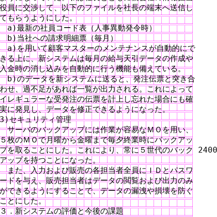
役員に交渉して、以下のファイルを社長の端末へ送信し

てもらうようにした。

　a)最新の社員コード表（人事異動発令時）

　b)当社への請求明細票（毎月）

　a)を用いて顧客マスターのメンテナンスが自動的にで

きる上に、新システムは毎月の給与天引データの作成や

入金時の消し込みを自動的に行う機能も備えている。

　b)のデータを新システムに送ると、発注伝票と突き合

わせ、過不足があれば一覧が出力される。これによって

イレギュラーな受発注の伝票を計上し忘れた場合にも確

実に発見し、データを修正できるようになった。

3)セキュリティ管理

　サーバのバックアップには作業が容易なＭＯを用い、

５枚のＭＯで月曜から金曜まで毎夕終業時にバックアッ

プを取ることにした。これにより、常に５世代のバック 2400
アップを持つことになった。

　また、入力および販売の各担当者全員にＩＤとパスワ

ードを与え、販売担当者はデータの閲覧および出力のみ

ができるようにすることで、データの漏洩や損壊を防ぐ

ことにした。

３．新システムの評価と今後の課題
