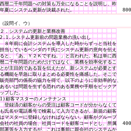
西暦二千年問題への対策も万全になることを説明し、昨

年夏にシステム更新が決裁された。　　　　　　　　　  80
（設問イ、ウ）
２．システムの更新と業務改善

2.1.システム更新前の問題業務の洗い出し

　８年前に会計システムを導入した時からずっと当社を

担当しているベンダのＴ氏にシステム更新の意向を伝え

ると、「あ、Ｙ２Ｋですね。」と言われた。私は単に西

暦二千年問題のためだけではなく、業務を効率化するこ

とが主目的である旨を伝えたが、新システムが必要とす

る機能を早急に取りまとめる必要性を痛感した。そこで

販売部門の係長の協力を得て、以下のように非効率的な、

あるいは問題を生ずる恐れのある業務や手順をピックア

ップした。

1)顧客マスターのメンテナンス

　登録済の顧客からの受注は顧客コードが分からなくて

も氏名や電話番号で検索して入力できるが、新規の顧客

はマスターに登録しなければならない。顧客がグループ

会社の社員の場合、社員コードを顧客コードとし、所属  400
部署等を入力するが、これは事前に親会社のシステムか
