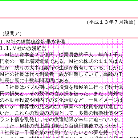
（平成１３年７月執筆
（設問ア）
1.Ｍ社の経営破綻処理の準備

1.1.Ｍ社の放漫経営

　Ｍ社は資本金２百億円，従業員数約千人，年商１千万

円弱の一部上場製造業である。Ｍ社の株式の１１％はＡ

社が，残りの大半は銀行や生保が所有している。しかし

Ｍ社の社長は代々創業者一族が世襲していて，高齢のＴ

社長は既に十数年間現職にある。

　Ｔ社長はバブル期に株式投資を積極的に行って数十億

円の損失と，その数倍の含み損を被った。また，海外で

の不動産投資や国内での文化活動など，一見イメージは

良いが，採算性の見込めない事業への投資を繰り返して

いた。これらの投資の原資として，多量の転換社債やワ

ラント債を乱発し，その償還期限が来年に迫っている。

　また，Ｍ社の売上高は概ね９百億円前後であったが，

Ｔ社長は一千億企業の社長になりたいとの夢を持ってい
