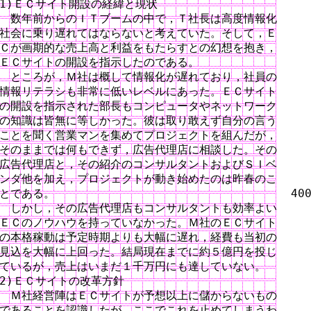
1)ＥＣサイト開設の経緯と現状

　数年前からのＩＴブームの中で，Ｔ社長は高度情報化

社会に乗り遅れてはならないと考えていた。そして，Ｅ

Ｃが画期的な売上高と利益をもたらすとの幻想を抱き，

ＥＣサイトの開設を指示したのである。

　ところが，Ｍ社は概して情報化が遅れており，社員の

情報リテラシも非常に低いレベルにあった。ＥＣサイト

の開設を指示された部長もコンピュータやネットワーク

の知識は皆無に等しかった。彼は取り敢えず自分の言う

ことを聞く営業マンを集めてプロジェクトを組んだが，

そのままでは何もできず，広告代理店に相談した。その

広告代理店と，その紹介のコンサルタントおよびＳＩベ

ンダ他を加え，プロジェクトが動き始めたのは昨春のこ

とである。　　　　　　　　　　　　　　　　　　　　  400
　しかし，その広告代理店もコンサルタントも効率よい

ＥＣのノウハウを持っていなかった。Ｍ社のＥＣサイト

の本格稼動は予定時期よりも大幅に遅れ，経費も当初の

見込を大幅に上回った。結局現在までに約５億円を投じ

ているが，売上はいまだ１千万円にも達していない。

2)ＥＣサイトの改革方針

　Ｍ社経営陣はＥＣサイトが予想以上に儲からないもの

であることを認識したが，ここでこれを止めてしまうわ
