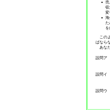
売
収
変
海
た
を
このよ
ばなら
あなた
設問ア
設問イ
設問ウ