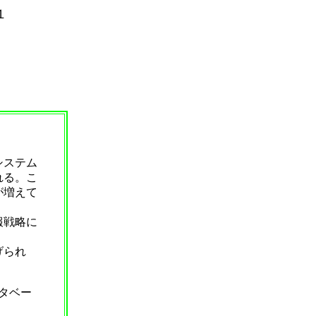
１
システム
れる。こ
が増えて
報戦略に
げられ
タベー