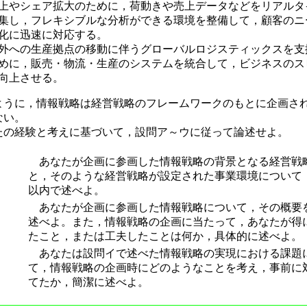
上やシェア拡大のために，荷動きや売上データなどをリアルタ
集し，フレキシブルな分析ができる環境を整備して，顧客のニ
化に迅速に対応する。
外への生産拠点の移動に伴うグローバルロジスティックスを支
めに，販売・物流・生産のシステムを統合して，ビジネスのス
向上させる。
うに，情報戦略は経営戦略のフレームワークのもとに企画さ
ない。
の経験と考えに基づいて，設問ア～ウに従って論述せよ。
あなたが企画に参画した情報戦略の背景となる経営戦
と，そのような経営戦略が設定された事業環境について，
以内で述べよ。
あなたが企画に参画した情報戦略について，その概要
述べよ。また，情報戦略の企画に当たって，あなたが得
たこと，または工夫したことは何か，具体的に述べよ。
あなたは設問イで述べた情報戦略の実現における課題
て，情報戦略の企画時にどのようなことを考え，事前に
てたか，簡潔に述べよ。