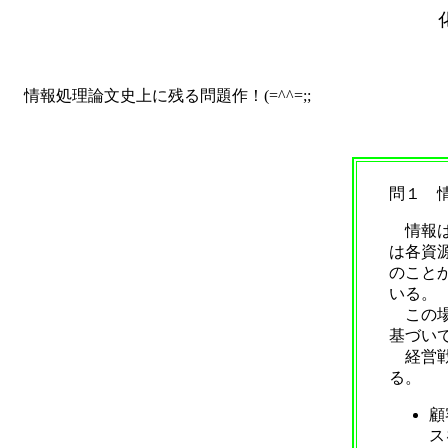
情報処理論文史上に残る問題作！(=^^=;;
問１ 
情報は
は各資
のこと
いる。
この場
基づい
経営戦
る。
顧
ス