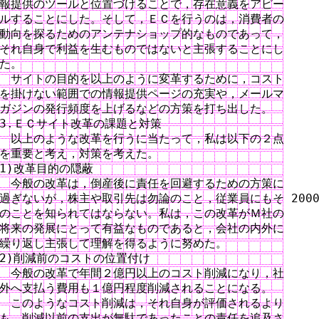
報提供のツールと位置づけることで，存在意義をアピー

ルすることにした。そして，ＥＣを行うのは，消費者の

動向を探るためのアンテナショップ的なものであって，

それ自身で利益を生むものではないと主張することにし

た。

　サイトの目的を以上のように変革するために，コスト

を掛けない範囲での情報提供ページの充実や，メールマ

ガジンの発行頻度を上げるなどの方策を打ち出した。

3.ＥＣサイト改革の課題と対策

　以上のような改革を行うに当たって，私は以下の２点

を重要と考え，対策を考えた。

1)改革目的の隠蔽

　今般の改革は，倒産後に責任を回避するための方策に

過ぎないが，株主や取引先は勿論のこと，従業員にもそ 2000
のことを知られてはならない。私は，この改革がＭ社の

将来の発展にとって有益なものであると，会社の内外に

繰り返し主張して理解を得るように努めた。

2)削減前のコストの位置付け

　今般の改革で年間２億円以上のコスト削減になり，社

外へ支払う費用も１億円程度削減されることになる。

　このようなコスト削減は，それ自身が評価されるより

も，削減以前の支出が無駄であったことの責任を追及さ
