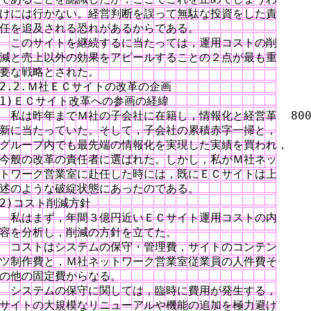
けには行かない。経営判断を誤って無駄な投資をした責

任を追及される恐れがあるからである。

　このサイトを継続するに当たっては，運用コストの削

減と売上以外の効果をアピールすることの２点が最も重

要な戦略とされた。

2.2.Ｍ社ＥＣサイトの改革の企画

1)ＥＣサイト改革への参画の経緯

　私は昨年までＭ社の子会社に在籍し，情報化と経営革  800
新に当たっていた。そして，子会社の累積赤字一掃と，

グループ内でも最先端の情報化を実現した実績を買われ，

今般の改革の責任者に選ばれた。しかし，私がＭ社ネッ

トワーク営業室に赴任した時には，既にＥＣサイトは上

述のような破綻状態にあったのである。

2)コスト削減方針

　私はまず，年間３億円近いＥＣサイト運用コストの内

容を分析し，削減の方針を立てた。

　コストはシステムの保守・管理費，サイトのコンテン

ツ制作費と，Ｍ社ネットワーク営業室従業員の人件費そ

の他の固定費からなる。

　システムの保守に関しては，臨時に費用が発生する，

サイトの大規模なリニューアルや機能の追加を極力避け
