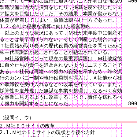
た。そして一時的な流行に過ぎないことが明白な商品の  400
製造設備に過大な投資をしたり，採算を度外視したシェ

ア拡大を目指したりした。その結果，本業が儲からない

体質が定着してしまい，負債は膨らむ一方であった。

1.2.会社の穏便な清算に向けた経営戦略

　以上のような状況にあって，Ｍ社が来年度中に倒産す

ることは最早避けられない。そして倒産した場合には，

Ｔ社長始め取り巻きの歴代役員の経営責任を問うために

株主代表訴訟が起こされることが懸念されている。

　Ｍ社経営陣にとって現在の最重要課題は，Ｍ社破綻後

に自分たちの責任を追及されないように工夫することで

ある。Ｔ社長は再建への努力の姿勢を示すため，昨今流

行のカンパニー制や執行役員制を導入し，Ａ社他から社

外取締役を受け入れるなどの改革を行っている。また，

採算性を度外視した無謀な事業を整理し，なるべく有効

な事業に見えるように改革することで，責任を逃れるべ

く努力を開始することになった。　　　　　　　　　　  80
（設問イ、ウ）
2.Ｍ社ＥＣサイトの改革

2.1.Ｍ社のＥＣサイトの現状と今後の方針
