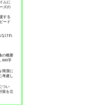
イムに
ーズの
援する
ピード
れなけれ
略の概要
800字
を簡潔に
に考慮し
につい
対策を立