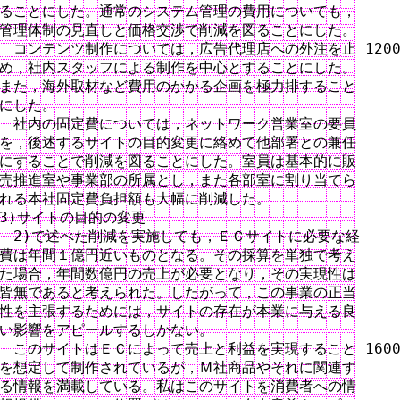
ることにした。通常のシステム管理の費用についても，

管理体制の見直しと価格交渉で削減を図ることにした。

　コンテンツ制作については，広告代理店への外注を止 1200
め，社内スタッフによる制作を中心とすることにした。

また，海外取材など費用のかかる企画を極力排すること

にした。

　社内の固定費については，ネットワーク営業室の要員

を，後述するサイトの目的変更に絡めて他部署との兼任

にすることで削減を図ることにした。室員は基本的に販

売推進室や事業部の所属とし，また各部室に割り当てら

れる本社固定費負担額も大幅に削減した。

3)サイトの目的の変更

　2)で述べた削減を実施しても，ＥＣサイトに必要な経

費は年間１億円近いものとなる。その採算を単独で考え

た場合，年間数億円の売上が必要となり，その実現性は

皆無であると考えられた。したがって，この事業の正当

性を主張するためには，サイトの存在が本業に与える良

い影響をアピールするしかない。

　このサイトはＥＣによって売上と利益を実現すること 1600
を想定して制作されているが，Ｍ社商品やそれに関連す

る情報を満載している。私はこのサイトを消費者への情
