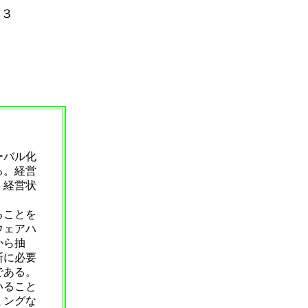
問３
ーバル化
る。経営
、経営状
ることを
ウェアハ
から抽
断に必要
である。
いること
ミングな