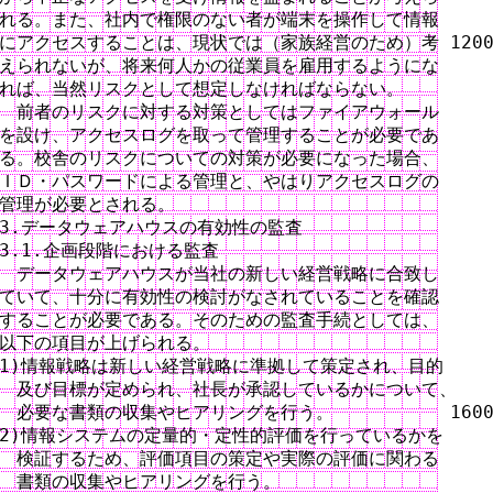
れる。また、社内で権限のない者が端末を操作して情報

にアクセスすることは、現状では（家族経営のため）考 1200
えられないが、将来何人かの従業員を雇用するようにな

れば、当然リスクとして想定しなければならない。

　前者のリスクに対する対策としてはファイアウォール

を設け、アクセスログを取って管理することが必要であ

る。校舎のリスクについての対策が必要になった場合、

ＩＤ・パスワードによる管理と、やはりアクセスログの

管理が必要とされる。

3.データウェアハウスの有効性の監査

3.1.企画段階における監査

　データウェアハウスが当社の新しい経営戦略に合致し

ていて、十分に有効性の検討がなされていることを確認

することが必要である。そのための監査手続としては、

以下の項目が上げられる。

1)情報戦略は新しい経営戦略に準拠して策定され、目的

　及び目標が定められ、社長が承認しているかについて、

　必要な書類の収集やヒアリングを行う。　　　　　　 1600
2)情報システムの定量的・定性的評価を行っているかを

　検証するため、評価項目の策定や実際の評価に関わる

　書類の収集やヒアリングを行う。
