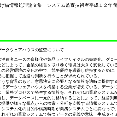
け猫情報処理論文集 システム監査技術者平成１２年
データウェアハウスの監査について
消費者ニーズの多様化や製品ライフサイクルの短縮化、グロ
などによって、企業の経営を取り巻く環境は大きく変化してい
この経営環境の変化の中で、競争優位を獲得し維持するために
確に把握して迅速な判断を行うことが求められている。
うな背景のもと、意思決定に必要となる情報を適時に提供す
してデータウェアハウスを構築する企業が増えている。データ
は、業務プロセスで発生する情報を、それぞれの業務システム
換し、データベースに一元的に格納することによって、経営判
の提供や様々な視点からの検索・分析を支援する情報システム
、システム化の目的や構築時期が業務システムごとに異なって
それぞれの業務システムで持つデータの定義や意味、生成タイ