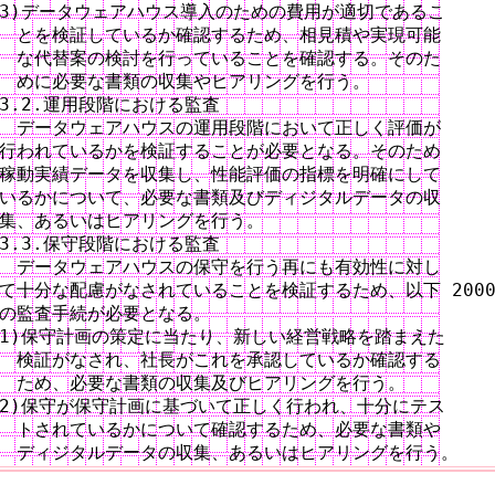
3)データウェアハウス導入のための費用が適切であるこ

　とを検証しているか確認するため、相見積や実現可能

　な代替案の検討を行っていることを確認する。そのた

　めに必要な書類の収集やヒアリングを行う。

3.2.運用段階における監査

　データウェアハウスの運用段階において正しく評価が

行われているかを検証することが必要となる。そのため

稼動実績データを収集し、性能評価の指標を明確にして

いるかについて、必要な書類及びディジタルデータの収

集、あるいはヒアリングを行う。

3.3.保守段階における監査

　データウェアハウスの保守を行う再にも有効性に対し

て十分な配慮がなされていることを検証するため、以下 2000
の監査手続が必要となる。

1)保守計画の策定に当たり、新しい経営戦略を踏まえた

　検証がなされ、社長がこれを承認しているか確認する

　ため、必要な書類の収集及びヒアリングを行う。

2)保守が保守計画に基づいて正しく行われ、十分にテス

　トされているかについて確認するため、必要な書類や
