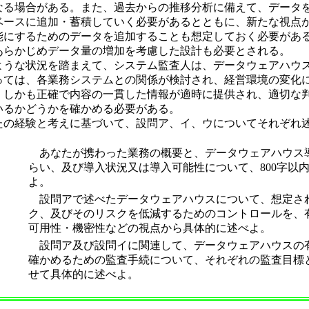
なる場合がある。また、過去からの推移分析に備えて、データ
ベースに追加・蓄積していく必要があるとともに、新たな視点
能にするためのデータを追加することも想定しておく必要があ
あらかじめデータ量の増加を考慮した設計も必要とされる。
うな状況を踏まえて、システム監査人は、データウェアハウ
っては、各業務システムとの関係が検討され、経営環境の変化
、しかも正確で内容の一貫した情報が適時に提供され、適切な
いるかどうかを確かめる必要がある。
の経験と考えに基づいて、設問ア、イ、ウについてそれぞれ
あなたが携わった業務の概要と、データウェアハウス
らい、及び導入状況又は導入可能性について、800字以
よ。
設問アで述べたデータウェアハウスについて、想定さ
ク、及びそのリスクを低減するためのコントロールを、
可用性・機密性などの視点から具体的に述べよ。
設問ア及び設問イに関連して、データウェアハウスの
確かめるための監査手続について、それぞれの監査目標
せて具体的に述べよ。