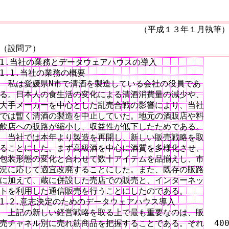
（平成１３年１月執筆
（設問ア）
1.当社の業務とデータウェアハウスの導入

1.1.当社の業務の概要

　私は愛媛県N市で清酒を製造している会社の役員であ

る。日本人の食生活の変化による清酒消費量の減少や、

大手メーカーを中心とした乱売合戦の影響により、当社

では暫く清酒の製造を中止していた。地元の酒販店や料

飲店への販路が縮小し、収益性が低下したためである。

　当社では本年より製造を再開し、新しい販売戦略を取

ることにした。まず高級酒を中心に酒質を多様化させ、

包装形態の変化と合わせて数十アイテムを品揃えし、市

況に応じて適宜改廃することにした。また、既存の販路

に加えて、蔵に併設した売店での販売と、インターネッ

トを利用した通信販売を行うことにしたのである。

1.2.意志決定のためのデータウェアハウス導入

　上記の新しい経営戦略を取る上で最も重要なのは、販

売チャネル別に売れ筋商品を把握することである。それ  400