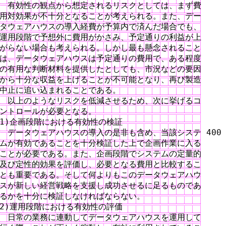
　有効性の観点から想定されるリスクとしては、まず費

用対効果が不十分となることが考えられる。また、デー

タウェアハウスの導入経費が予算内で済んだ場合でも、

運用段階で予想外に費用がかさみ、予定通りの利益が上

がらない場合も考えられる。しかし最も懸念されること

は、データウェアハウスは予定通りの費用で、ある程度

の有用な判断材料を提供したとしても、市況などの要因

から十分な収益を上げることが不可能となり、再び製造

中止に追い込まれることである。

　以上のようなリスクを低減させるため、次に挙げるコ

ントロールが必要となる。

1)企画段階における有効性の検証

　データウェアハウスの導入の是非も含め、当該システ 400

ムが有効であることを十分検証した上で企画作業に入る

ことが必要である。また、企画段階でシステムの定量的

及び定性的効果を評価し、必要となる費用と比較するこ

とも重要である。そして何よりもこのデータウェアハウ

スが新しい経営戦略を支援し成功させるに足るものであ

るかを十分に検証しなければならない。

2)運用段階における有効性の評価

　日常の業務に連動してデータウェアハウスを運用して
