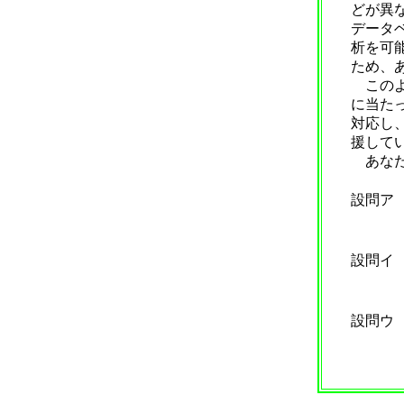
どが異
データ
析を可
ため、
このよ
に当た
対応し
援して
あなた
設問ア
設問イ
設問ウ