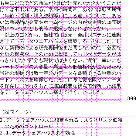
も単にどこでどの商品がどれだけ売れたかということだ

けでは不十分である。季節や時間帯、あるいは顧客属性

（年齢・性別・購入総額等）による違いについて、ある

いは新製品の発売やホームページの内容変更時の販売状

況についてなども的確に把握しなければならない。

　以上のことから、当社では販売・会計システムに連動

させて、データウェアハウスを構築することにした。し

かし新戦略による販売再開後まだ間もないので、必要な

分析の視点や、そのために蓄積しておくべきデータがは

っきりしない部分も現状では少くない。近年、幸いにも

ハードウェアの大容量・高速化と低価格化が進んだため、

当社の現状では数十年分のデータを蓄積できる容量のハ

ードディスクを確保した。そこに考え得る限りのデータ

を保存し、それをもとに適宜必要な視点で分析した結果

をデータウェアハウスに蓄えて行くことにした。

（設問イ、ウ）
2.データウェアハウスに想定されるリスクとリスク低減

　のためのコントロール

2.1.データウェアハウスの有効性
