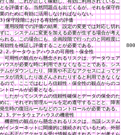
行く際、これが正しく稼動し、有効に利用されているこ

とを評価する。当然問題点も出てくるが、それを保守作

業のために有効に活用しなければならない。

3)保守段階における有効性の評価

　運用段階での評価の結果、設定の変更では対応し切れ

ずに、システムに変更を加える必要が生ずる場合が考え

られる。この場合にも、企画段階で行ったのと同程度に

有効性を検証し評価することが必要である。　　　　　  800
2.2.データウェアハウスの可用性・保全性

　可用性の観点から懸念されるリスクは、データウェア

ハウスが必要な時に利用できなくなることである。シス

テムがダウンしたり、障害や不正なアクセスによってデ

ータが消失したり改ざんされたりすると利用できなくな

るので、ここではむしろ信頼性・保全性の観点からのコ

ントロールが必要となる。

　したがってシステムの信頼性確保とデータの保全のた

めに、それぞれ管理ルールを定め遵守することと、障害

発生時の復旧ルールなどのコントロールが必要である。

2.3.データウェアハウスの機密性

　機密性の観点から懸念されるリスクは、当該システム

がインターネットに間接的に接続されているため、外部

から不正なアクセスを受け情報を盗まれることが考えら
