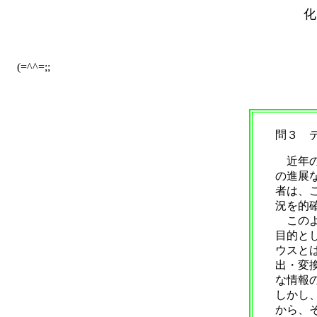
化
(=^^=;;
問３ 
近年の
の進展
者は、
況を的
このよ
目的と
ウスと
出・変
な情報
しかし
から、