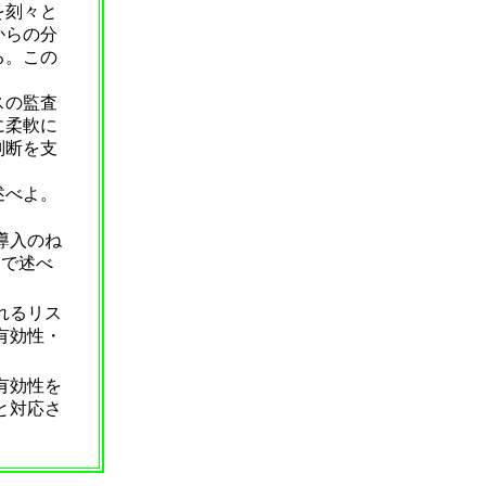
を刻々と
からの分
る。この
スの監査
に柔軟に
判断を支
述べよ。
導入のね
内で述べ
れるリス
有効性・
有効性を
と対応さ