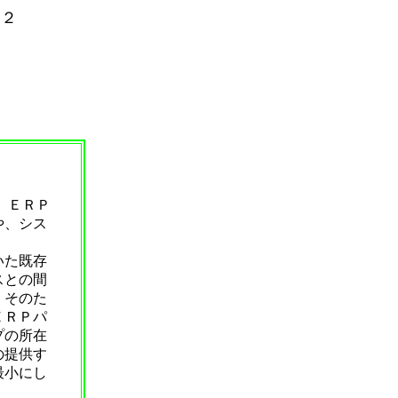
問２
。ＥＲＰ
や、シス
いた既存
スとの間
。そのた
ＥＲＰパ
プの所在
の提供す
最小にし