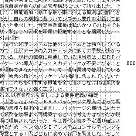
部長自身が自らの商品管理構想について語り出した。そ

して，機能追加・修正を最小限に抑える原則は理解でき

るが，自らの構想に基づいてシステム要件を定義して欲

しいと要求した。音楽事業部長は私のかつての上司であ

り，私はこの要求を即座に拒絶することを躊躇した。

3)経理部

　現行の経理システムは他のシステムとは独立している

ので，仕訳データの入力チェックに多くの手数が掛かっ

ている。現行の業務に精通している担当者は，ＥＲＰパ

ッケージの導入によって入力チェックが不要になること  800

を理解できなかった。そして，現行業務で使用している

管理帳票の殆どがパッケージの機能に含まれていないた

め，これらを印字する機能を全て追加しなければ業務を

遂行できないと強く主張した。

2.2.既存業務の見直しによる要件定義の確定

　上述したように，ＥＲＰパッケージの導入によって既

存の業務を根本的に見直し，パッケージの機能にあわせ

て業務を効率よく再構築するという考え方はなかなか現

場に理解されなかった。私は要件定義を予定通り確定さ

せるため，ベンダのＳＥでシステムコンサルティングを

得意とするＴ氏とともに改めて各部を調査した。そして
