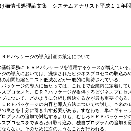
け猫情報処理論文集 システムアナリスト平成１１年
ＥＲＰパッケージの導入計画の策定について
基幹業務に ＥＲＰパッケージを適用するケースが増えている
ージの導入においては、洗練されたビジネスプロセスの取込み
発の期間短縮とコスト低減などが一般的に期待されている。
パッケージの導入に当たっては、これまで企業内に定着して
ネスプロセスと、ＥＲＰパッケージが提供するビジネスプロセ
ップについて、どのように分析し解決するかが最も重要である
、ＥＲＰパッケージの内容と導入方法について検討し、本来の
ジの良さを十分に引き出す必要がある。すなわち、単にギャッ
プログラムの追加で対処するよりも、むしろＥＲＰパッケージ
ネスプロセスをできるだけ取り込み、独自プログラムの追加を
ばならない。そのために次のようなことが行われる。