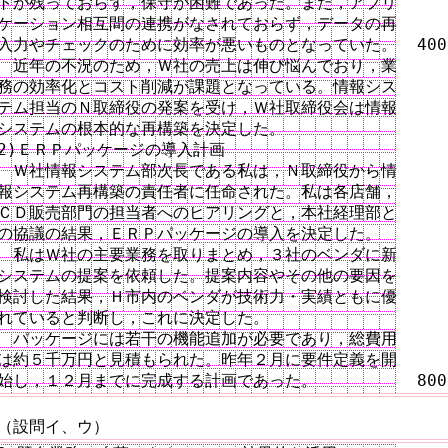
トが残っておらず，保守が困難であった。また，アプリ

ケーション相互間の連携がなされておらず，データの再

入力やチェックのために効率が悪いものとなっていた。  400

　近年の不況のため，Ｗ社の売上は伸び悩んでおり，業

務の効率化とコスト削減が課題となっている。情報シス

テム担当のＮ取締役の発案を受け，Ｗ社取締役会は情報

システムの根本的な再構築を決定した。

2)ＥＲＰパッケージの導入計画

　Ｗ社情報システム部次長である私は，Ｎ取締役から情

報システム再構築の責任者に任命された。私は各店舗，

ＣＤ販売部門の担当者へのヒアリングと，本社経理部と

の協議の結果，ＥＲＰパッケージの導入を決定した。

　私はＷ社の主要業務を取りまとめ，３社のベンダに新

システムの提案を依頼した。提案内容やその他の要因を

検討した結果，Ｈ市内のベンダが技術力・実績ともに優

れていると判断し，これに決定した。

　パッケージには若干の機能追加が必要であり，総費用

は約５千万円と見積もられた。昨年２月に要件定義を開

始し，１２月までに完成する計画であった。　　　　　  800
（設問イ、ウ）