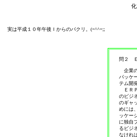
化
実は平成１０年午後Ｉからのパクリ。(=^^=;;
問２ 
企業の
パッケ
テム開
ＥＲＰ
のビジ
のギャ
めには
ッケー
に独自
るビジ
なけれ