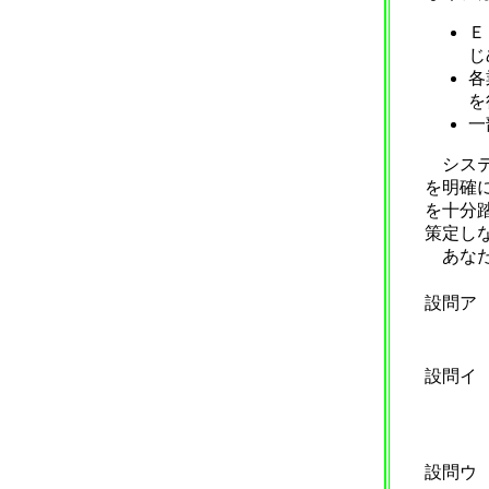
Ｅ
じ
各
を
一
システ
を明確
を十分
策定し
あなた
設問ア
設問イ
設問ウ