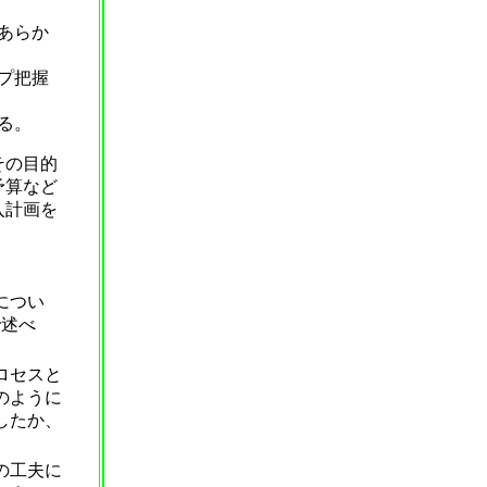
あらか
プ把握
る。
その目的
予算など
入計画を
につい
で述べ
ロセスと
のように
したか、
の工夫に