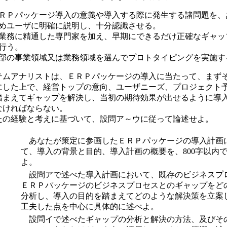
ＲＰパッケージ導入の意義や導入する際に発生する諸問題を、
めユーザに明確に説明し、十分認識させる。
業務に精通した専門家を加え、早期にできるだけ正確なギャッ
行う。
部の事業領域又は業務領域を選んでプロトタイピングを実施す
ムアナリストは、ＥＲＰパッケージの導入に当たって、まず
にした上で、経営トップの意向、ユーザニーズ、プロジェクト
踏まえてギャップを解決し、当初の期待効果が出せるように導
なければならない。
の経験と考えに基づいて、設問ア～ウに従って論述せよ。
あなたが策定に参画したＥＲＰパッケージの導入計画
て、導入の背景と目的、導入計画の概要を、800字以内
よ。
設問アで述べた導入計画において、既存のビジネスプ
ＥＲＰパッケージのビジネスプロセスとのギャップをど
分析し、導入の目的を踏まえてどのような解決策を立案
工夫した点を中心に具体的に述べよ。
設問イで述べたギャップの分析と解決の方法、及びそ