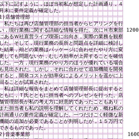
以下に記すように，ほぼ当初私が想定した計画通り，４

月末に要件定義が確定した。

1)店舗管理部

　私たちは再び店舗管理部の担当者からヒアリングを行

い，現行業務に関する詳細な情報を得た。次にＨ市東部 1200

にあるＷ社直営ライブ喫茶に出向き，実際の業務を観察

した。そして，現行業務の長所と問題点を詳細に検討し

た結果，殆どの業務はパッケージに合わせたやり方に変

更しても問題ないか，むしろ効率が上昇することを確信

した。一方，現行業務のやり方のほうが優れている場合

も見出された。しかし，それに合わせて追加機能を開発

すると，開発コストが効率化によるメリットを遥かに上

回ることが試算された。

　私は詳細な報告をまとめて店舗管理部長に提出すると

ともに，Ｔ氏とともに担当者へのプレゼンを行った。店

舗管理部長が私の考え方に好意的であったこともあり，

また担当者も私の説明を理解してくれたため，概ね私の

計画通りの要件定義が確定した。一つだけごく軽微な新

機能の追加が必要であることが判明したが，１５万円で

できるものであった。

2)音楽事業部　　　　　　　　　　　　　　　　　　　 1600