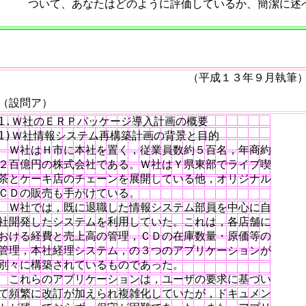
ついて、あなたはどのように評価しているか、簡潔に述
（平成１３年９月執筆
（設問ア）
1.Ｗ社のＥＲＰパッケージ導入計画の概要

1)Ｗ社情報システム再構築計画の背景と目的

　Ｗ社はＨ市に本社を置く，従業員数約５百名，年商約

２百億円の株式会社である。Ｗ社はＹ県東部でライブ喫

茶とケーキ店のチェーンを展開している他，オリジナル

ＣＤの販売も手がけている。

　Ｗ社では，既に退職した情報システム部員を中心に自

社開発したシステムを利用していた。これは，各店舗に

おける経費と売上高の管理，ＣＤの在庫数量・原価等の

管理，本社経理システム，の３つのアプリケーションが

別々に構築されているものであった。

　これらのアプリケーションは，ユーザの要求に基づい

て頻繁に改訂が加えられ複雑化していたが，ドキュメン
