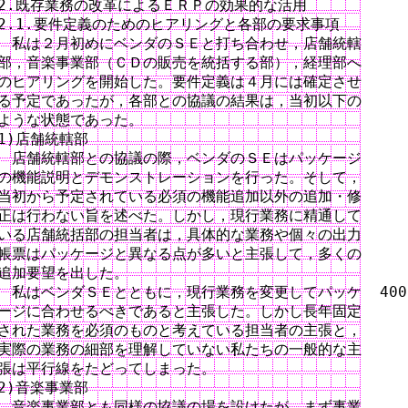
2.既存業務の改革によるＥＲＰの効果的な活用

2.1.要件定義のためのヒアリングと各部の要求事項

　私は２月初めにベンダのＳＥと打ち合わせ，店舗統轄

部，音楽事業部（ＣＤの販売を統括する部），経理部へ

のヒアリングを開始した。要件定義は４月には確定させ

る予定であったが，各部との協議の結果は，当初以下の

ような状態であった。

1)店舗統轄部

　店舗統轄部との協議の際，ベンダのＳＥはパッケージ

の機能説明とデモンストレーションを行った。そして，

当初から予定されている必須の機能追加以外の追加・修

正は行わない旨を述べた。しかし，現行業務に精通して

いる店舗統括部の担当者は，具体的な業務や個々の出力

帳票はパッケージと異なる点が多いと主張して，多くの

追加要望を出した。

　私はベンダＳＥとともに，現行業務を変更してパッケ  400

ージに合わせるべきであると主張した。しかし長年固定

された業務を必須のものと考えている担当者の主張と，

実際の業務の細部を理解していない私たちの一般的な主

張は平行線をたどってしまった。

2)音楽事業部

　音楽事業部とも同様の協議の場を設けたが，まず事業
