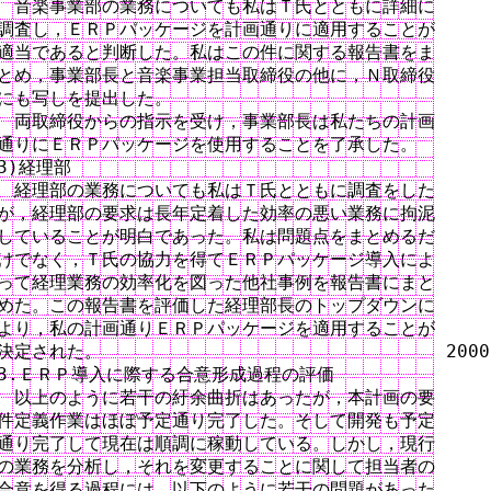
　音楽事業部の業務についても私はＴ氏とともに詳細に

調査し，ＥＲＰパッケージを計画通りに適用することが

適当であると判断した。私はこの件に関する報告書をま

とめ，事業部長と音楽事業担当取締役の他に，Ｎ取締役

にも写しを提出した。

　両取締役からの指示を受け，事業部長は私たちの計画

通りにＥＲＰパッケージを使用することを了承した。

3)経理部

　経理部の業務についても私はＴ氏とともに調査をした

が，経理部の要求は長年定着した効率の悪い業務に拘泥

していることが明白であった。私は問題点をまとめるだ

けでなく，Ｔ氏の協力を得てＥＲＰパッケージ導入によ

って経理業務の効率化を図った他社事例を報告書にまと

めた。この報告書を評価した経理部長のトップダウンに

より，私の計画通りＥＲＰパッケージを適用することが

決定された。　　　　　　　　　　　　　　　　　　　 2000

3.ＥＲＰ導入に際する合意形成過程の評価

　以上のように若干の紆余曲折はあったが，本計画の要

件定義作業はほぼ予定通り完了した。そして開発も予定

通り完了して現在は順調に稼動している。しかし，現行

の業務を分析し，それを変更することに関して担当者の

合意を得る過程には，以下のように若干の問題があった
