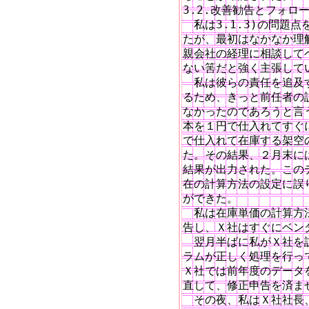
3.2.改善勧告とフォロー
　私は3.1.3)の問題
たが、最初はなかなか理
親会社の経理に相談して
ない筈だと強く主張してい
　私は彼らの責任を追及
るため、きっと前任者の
なかったのであろうと言
本を１円で仕入れてすぐ
で仕入れて在庫する架空
た。その結果、２月末に
結果が出力された。この
在の計算方法の設定に誤
ができた。

　私は在庫単価の計算方
告し、Ｘ社はすぐにベン
　翌月半ばに私がＸ社を
ラムが正しく処理を行っ
Ｘ社では前年度のデータ
直して、修正申告を済ま
　その夜、私はＸ社社長、