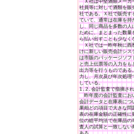
　Ｘ社は中堅酒類メーカ
社員等に対して酒類を販
社である。Ｘ社で販売す
ていて、通常は在庫を持
し、同じ商品を多数の人
ために、まとまった数量
ら払い出すことも少なくな
　Ｘ社では一昨年秋に西
けに新しい販売会計シス
は市販のパッケージソフ
と売上伝票等の入力をも
出力等を行うものである
力し、月次及び年次処理
している。　　　　　　　
1.2.会計監査で指摘さ
　昨年度の会計監査にお
会計データと在庫表につ
果殆どの項目で大きな問
表の在庫金額の正確性に
位の総平均法で在庫品の
査人の試算と一致しない
ある。
