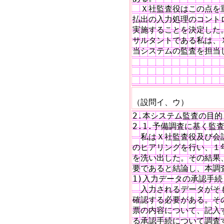
　Ｘ社監査役はこの点を
払出の入力処理のコント
実施することを決定した
サルタントである私は、
当システムの監査を担当し
　　　　　　　　　　　　
（設問イ、ウ）
2.本システム監査の目的
2.1.予備調査に基く監査
　私はＸ社監査役及び会
のヒアリングを行い、１
を洗い出した。その結果
要であると結論し、本調
1)入力データの承認手続

　入力されるデータがそ
確認する必要がある。そ
票の内容について、記入
る承認手続について調査す