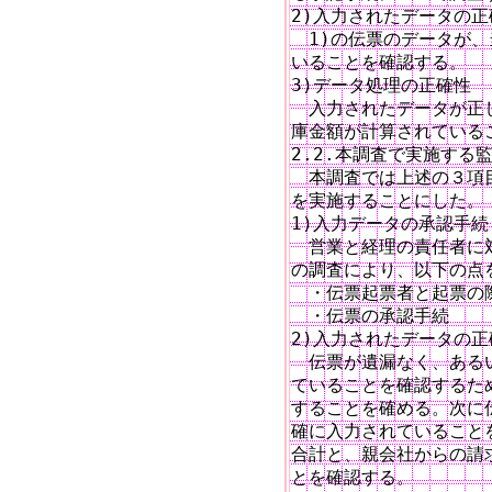
2)入力されたデータの正
　1)の伝票のデータが、
いることを確認する。

3)データ処理の正確性

　入力されたデータが正し
庫金額が計算されているこ
2.2.本調査で実施する監
　本調査では上述の３項
を実施することにした。

1)入力データの承認手続

　営業と経理の責任者に
の調査により、以下の点を
　・伝票起票者と起票の際
　・伝票の承認手続

2)入力されたデータの正
　伝票が遺漏なく、ある
ていることを確認するた
することを確める。次に
確に入力されていること
合計と、親会社からの請
とを確認する。　　　　　