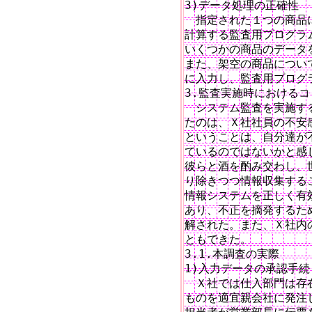
3)データ処理の正確性

　指定された１つの商品
計算する監査用プログラ
いくつかの商品のデータ
また、架空の商品につい
に入力し、監査用プログ
3.監査実施時におけるコ
　システム監査を実施す
たのは、Ｘ社社員の不安
ということは、自分達が
ているのではないかと感
彼らと酒を酌み交わし、
り除きつつ情報収集する
情報システムを正しく有
あり、不正を摘発するた
解された。また、Ｘ社内の
ともできた。

3.1.本調査の実際

1)入力データの承認手続

　Ｘ社では仕入部門は存
ものを適宜親会社に発注