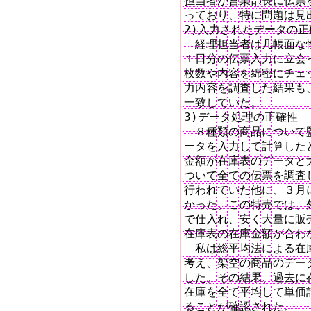
担当者が営業部長に伝票
っており、特に問題は見出
2)入力されたデータの正
　経理担当者は几帳面な
１日分の伝票入力に立会
枚数や内容を綿密にチェ
力内容を調査した結果も
一致していた。

3)データ処理の正確性

　８種類の商品について
ータを入力して計算したと
金額が在庫表のデータと
ついて全ての伝票を調査
行われていた他に、３月
かった。この特売では、
で仕入れ、安く大量に販
在庫表の在庫金額が合わ
　私は総平均法による在
考え、架空の商品のデー
した。その結果、過去に
在庫を全て平均して単価
ることが確認された。
