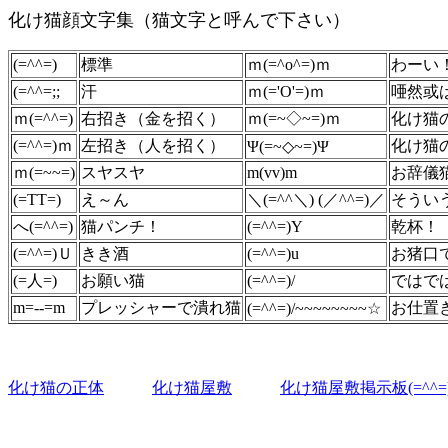
化け猫顔文字集（猫文字と呼んで下さい）
(=^^=)
標準
ｍ(=^o^=)ｍ
わーい
(=^^=;;
汗
ｍ(='O'=)ｍ
唖然或
ｍ(=^^=)
右招き（金を招く）
ｍ(=~◇~=)ｍ
化け猫
(=^^=)ｍ
左招き（人を招く）
化け猫
Ψ(=~◇~=)Ψ
ｍ(=~~=)
スヤスヤ
m(vv)m
お辞儀
(=TT=)
え～ん
＼(=^^＼) (／^^=)／
そうい
へ(=^^=)
猫パンチ！
(=^^=)Y
乾杯！
(=^^=)Ｕ
きき酒
(=^^=)u
お猪口
(=人=)
お願い猫
(=^^=)/
ではで
m=--=m
プレッシャーで潰れ猫
お仕置
(=^^=)/~~~~~~~~☆
化け猫の正体
化け猫屋敷
化け猫屋敷掲示板(=^^=