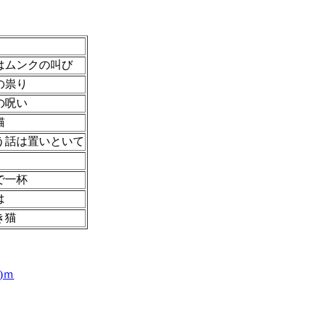
！
はムンクの叫び
の祟り
の呪い
猫
う話は置いといて
で一杯
は
き猫
)ｍ