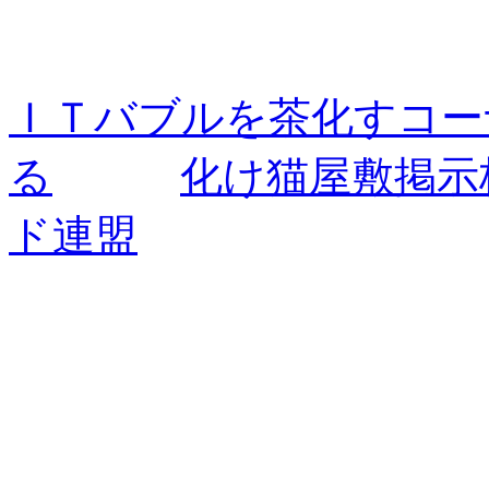
ＩＴバブルを茶化すコー
る
化け猫屋敷掲示板(
ド連盟