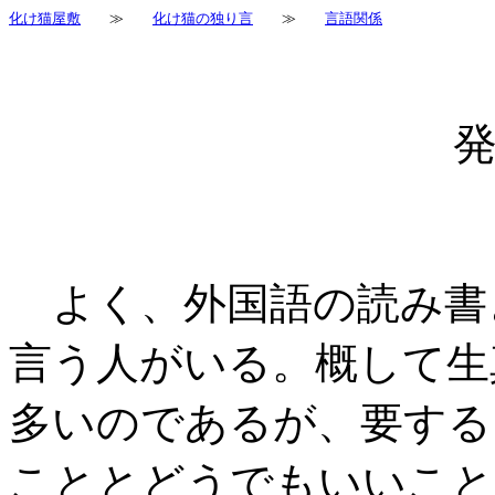
化け猫屋敷
≫
化け猫の独り言
≫
言語関係
よく、外国語の読み書
言う人がいる。概して生
多いのであるが、要する
こととどうでもいいこと