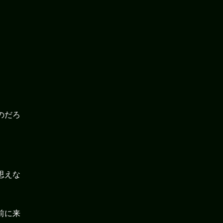
だろ
思えな
前に来