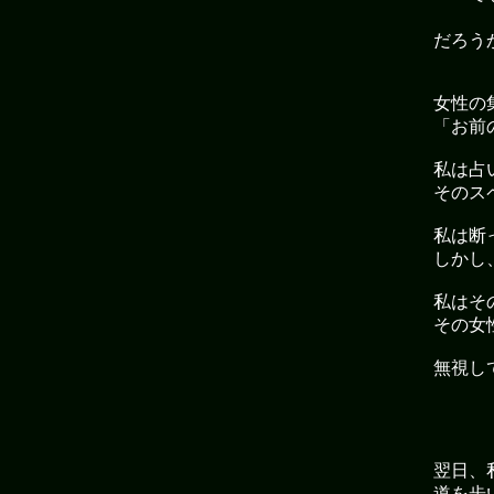
だろう
女性の
「お前
私は占
そのス
私は断
しかし
私はそ
その女
無視し
翌日、
道を歩