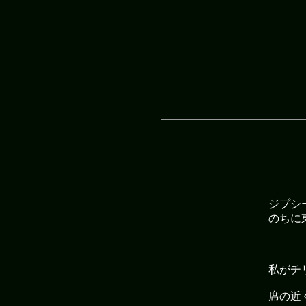
ジプシ
のちに
私がチ
席の近