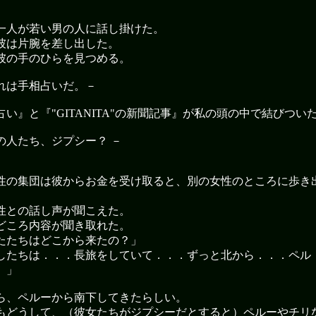
一人が若い男の人に話し掛けた。
彼は片腕を差し出した。
彼の手のひらを見つめる。
れは手相占いだ。－
占い』と『"GITANITA"の新聞記事』が私の頭の中で結びつい
の人たち、ジプシー？ －
性の集団は彼からお金を受け取ると、別の女性のところに歩き
性との話し声が聞こえた。
どころ内容が聞き取れた。
たたちはどこから来たの？」
したちは．．．長旅をしていて．．．ずっと北から．．．ペル
。」
ら、ペルーから南下してきたらしい。
もどうして、（彼女たちがジプシーだとすると）ペルーやチリ