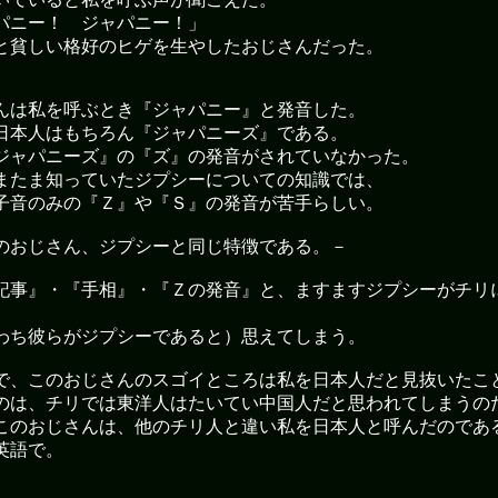
パニー！ ジャパニー！」
と貧しい格好のヒゲを生やしたおじさんだった。
んは私を呼ぶとき『ジャパニー』と発音した。
日本人はもちろん『ジャパニーズ』である。
ジャパニーズ』の『ズ』の発音がされていなかった。
またま知っていたジプシーについての知識では、
子音のみの『Ｚ』や『Ｓ』の発音が苦手らしい。
のおじさん、ジプシーと同じ特徴である。－
記事』・『手相』・『Ｚの発音』と、ますますジプシーがチリ
わち彼らがジプシーであると）思えてしまう。
で、このおじさんのスゴイところは私を日本人だと見抜いたこ
のは、チリでは東洋人はたいてい中国人だと思われてしまうの
このおじさんは、他のチリ人と違い私を日本人と呼んだのであ
英語で。