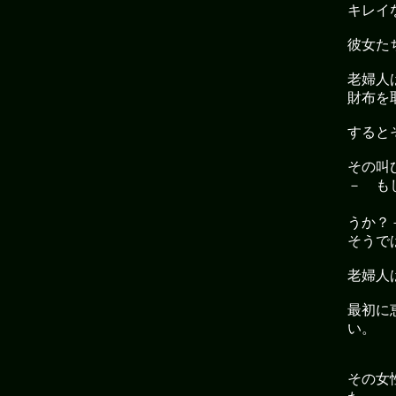
キレイ
彼女た
老婦人
財布を
すると
その叫
－ も
プ
うか？
そうで
老婦人
最初に
い。
その女