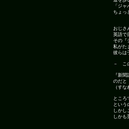
「ジャ
ちょっ
おじさ
英語で
その『
私がた
彼らは
－ こ
『新聞
のだと
（すな
ところ
という
しかし
しかも