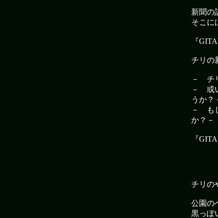
新聞の
そこには
『GI
チリの
－ チ
－ 或
うか？
－ も
か？－
『GI
チリの
公園の
黒っぽ