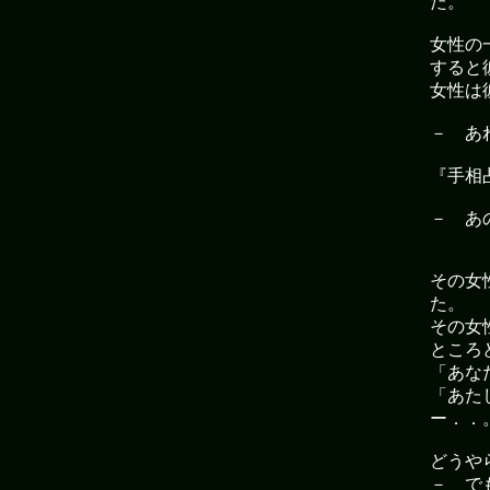
た。
女性の
すると
女性は
－ あ
『手相
－ あ
その女
た。
その女
ところ
「あな
「あた
ー．．
どうや
－ で