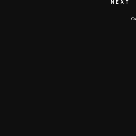
ＮＥＸＴ
Co