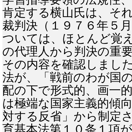
肯定する横山氏は、そ
裁判決（１９７６年５
ついては、ほとんど覚
の代理人から判決の重
その内容を確認しまし
法が、「戦前のわが国
配の下で形式的、画一
は極端な国家主義的傾
対する反省」から制定
育基本法第１０条１項