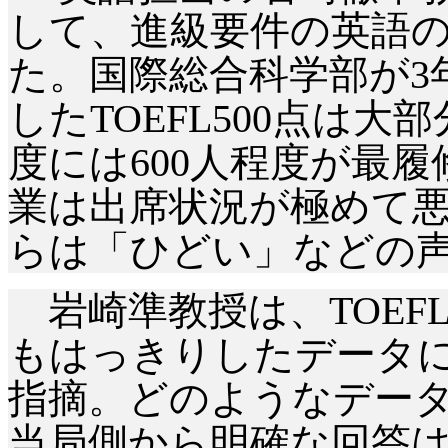
して、進級要件の英語
た。国際総合科学部が
したTOEFL500点は
度には600人程度が最
業は出席状況が極めて
らは「ひどい」などの
岩崎準教授は、
TOE
もはっきりしたデータ
指摘。どのようなデータ
当局側から明確な回答