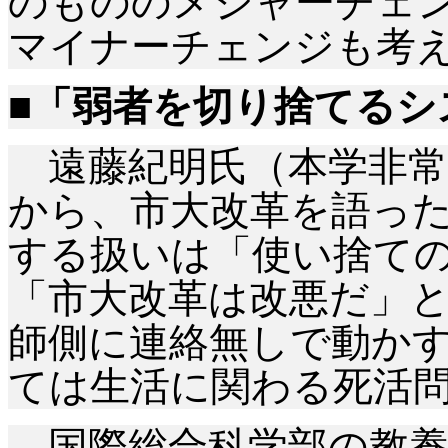
のもののメジャーチェ
マイナーチェンジも考
■「弱者を切り捨てるシ
遠藤紀明氏（本学非常
から、市大改革を語っ
する扱いは「使い捨て
「市大改革は改悪だ」
師側に連絡無しで動か
ては生活に関わる死活
国際総合科学部の教養