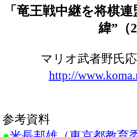
「竜王戦中継を将棋連
緯”（
2
マリオ武者野氏応
http://www.koma.n
参考資料
●
米長邦雄（東京都教育