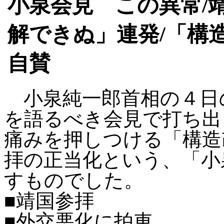
小泉会見 この異常
/
解できぬ」連発/「構
自賛
小泉純一郎首相の４日
を語るべき会見で打ち出
痛みを押しつける「構造
拝の正当化という、「小
すものでした。
■靖国参拝
■外交悪化に拍車