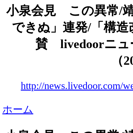
小泉会見 この異常
/
できぬ」連発/「構
賛
livedoor
ニュ
（20
http://news.livedoor.com/w
ホーム