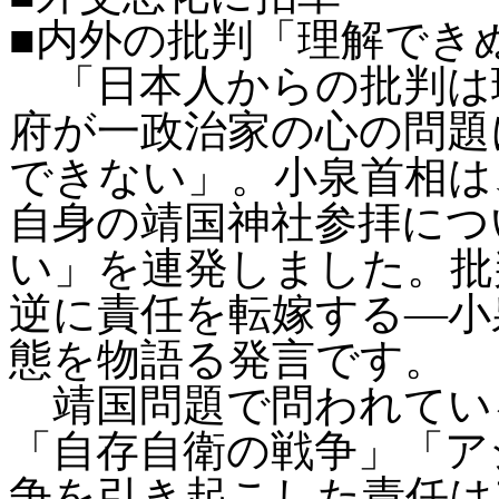
■内外の批判「理解でき
「日本人からの批判は
府が一政治家の心の問題
できない」。小泉首相は
自身の靖国神社参拝につ
い」を連発しました。批
逆に責任を転嫁する
―小
態を物語る発言です。
靖国問題で問われてい
「自存自衛の戦争」「ア
争を引き起こした責任は