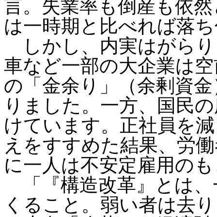
言。失業率も倒産も依然
は一時期と比べれば落ち
しかし、内実はがらり
車など一部の大企業は空
の「金余り」（余剰資金
りました。一方、国民の
けています。正社員を減
えをすすめた結果、労働
に一人は不安定雇用のも
「『構造改革』とは、
くること。弱い者は去り