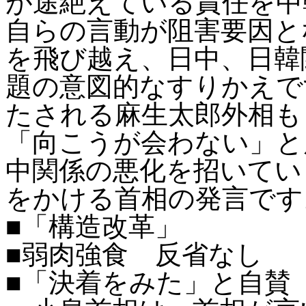
が途絶えている責任を中
自らの言動が阻害要因と
を飛び越え、日中、日韓
題の意図的なすりかえで
たされる麻生太郎外相も
「向こうが会わない」と
中関係の悪化を招いてい
をかける首相の発言です
■「構造改革」
■弱肉強食 反省なし
■「決着をみた」と自賛