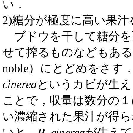
い．
2)糖分が極度に高い果
ブドウを干して糖分を
せて搾るものなどもあるが，
noble）にとどめをさ
cinerea
というカビが生え
ことで，収量は数分の１
い濃縮された果汁が得ら
いと，
B. cinerea
が生えて