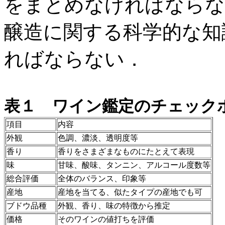
をまとめなければならな
醸造に関する科学的な知
ればならない．
表１ ワイン鑑定のチェック
項目
内容
外観
色調、濃淡、透明度等
香り
香りをさまざまなものにたとえて表現
味
甘味、酸味、タンニン、アルコール度数等
総合評価
全体のバランス、印象等
産地
産地を当てる、似たタイプの産地でも可
ブドウ品種
外観、香り、味の特徴から推定
価格
そのワインの値打ちを評価