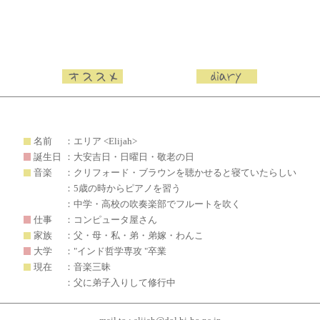
名前
：エリア <Elijah>
誕生日
：大安吉日・日曜日・敬老の日
音楽
：クリフォード・ブラウンを聴かせると寝ていたらしい
：5歳の時からピアノを習う
：中学・高校の吹奏楽部でフルートを吹く
仕事
：コンピュータ屋さん
家族
：父・母・私・弟・弟嫁・わんこ
大学
："インド哲学専攻 "卒業
現在
：音楽三昧
：父に弟子入りして修行中