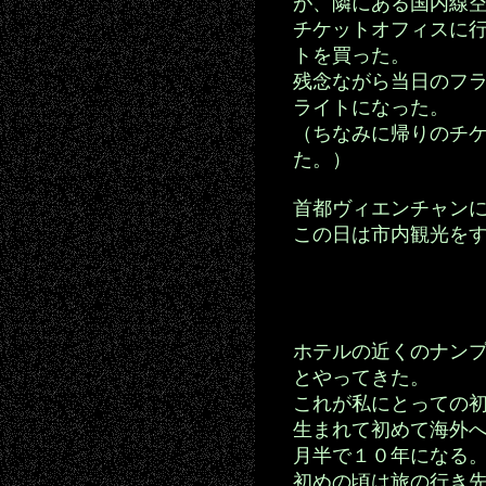
が、隣にある国内線
チケットオフィスに
トを買った。
残念ながら当日のフ
ライトになった。
（ちなみに帰りのチ
た。）
首都ヴィエンチャン
この日は市内観光を
ホテルの近くのナン
とやってきた。
これが私にとっての
生まれて初めて海外
月半で１０年になる
初めの頃は旅の行き