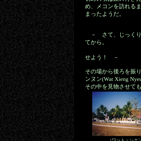
め、メコンを訪れる
まったようだ。
－ さて、じっくり
てから。
明るいうち
せよう！ －
その場から後ろを振
ンヌン(Wat Xieng N
その中を見物させて
↑ワット・シエンヌン