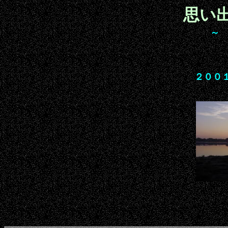
思い
～
２００