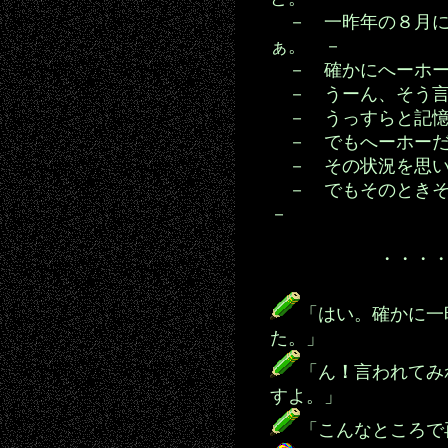
－ 一昨年の８月に
ぁ。 －
－ 確かにへーホー
－ うーん、そう言
－ うっすらと記憶
－ でもへーホーだ
－ その状況を思い
－ でもそのときそ
－
・・・・・
「はい。確かに一
た。」
「ん
！
言われてみ
すよ。」
「こんなところで