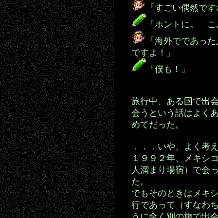
「すごい偶然です
「ホントに。 こ
「海外でであった
ですよ！」
「僕も！」
旅行中、ある国で出
会うという話はよく
めてだった。
．．．いや、よく考
１９９２年、メキシ
人溜まり場宿）で会
た。
でもそのときはメキ
行であって（すなわ
うに全く別の旅で出