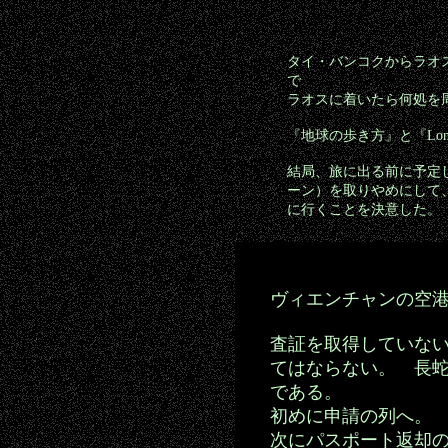
タイ・バンコクからラオ
で
ラオスに着いたら何処を
『地球の歩き方』と『Lone
結局、旅に出る前に予定
ーン）を取りやめにして
に行くことを決意した。
ヴィエンチャンの空
査証を取得していな
てはならない。 長
である。
初めに申請の列へ。
次にパスポート返却