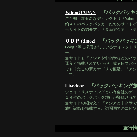
Yahoo!JAPAN
『バックパッキ
ご存知、超有名なディレクトリ『Yahoo
約４０のバックパッカーたちのサイトが
当サイトの紹介文：『東南アジア、ラテ
ＯＤＰ (dmoz)
『バックパッキ
Google等に採用されているディレク
ー。
当サイトも『アジアや中南米などのバッ
運良く掲載されていたが、或る日スパッ
でもまたこの新カテゴリで復活。『アジ
して。
Livedoor
『バックパッキング
ジェイ・リスティングという会社のディ
１４件のバックパック旅行が登録されて
当サイトの紹介文：『アジアと中南米で
旅行記録を掲載する。訪問国でのエピソ
旅行