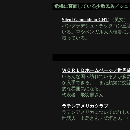
危機に直面している少数民族／ジュ
Silent Genocide in CHT
（英文）
バングラデシュ・チッタゴン丘
いる。軍やベンガル人入植者に
載っている。
ＷＯＲＬＤホームページ／世界
いろんな国へ訪れている人が多
が入手できる。 また頻繁に交
的な雰囲気になる。
代表者：飛羽鷹さん
ラテンアメリカクラブ
ラテンアメリカについての詳し
世話人：上島さん・柴垣さん /