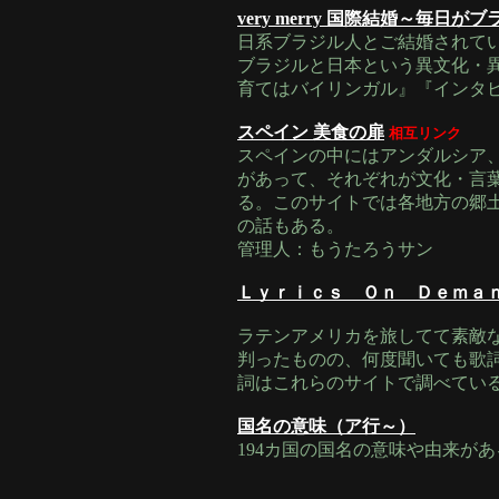
very merry 国際結婚～毎日が
日系ブラジル人とご結婚されて
ブラジルと日本という異文化・
育てはバイリンガル』『インタ
スペイン 美食の扉
相互リンク
スペインの中にはアンダルシア、
があって、それぞれが文化・言
る。このサイトでは各地方の郷
の話もある。
管理人：もうたろうサン
Ｌｙｒｉｃｓ Ｏｎ Ｄｅｍａ
ラテンアメリカを旅してて素敵
判ったものの、何度聞いても歌
詞はこれらのサイトで調べてい
国名の意味（ア行～）
194カ国の国名の意味や由来があ