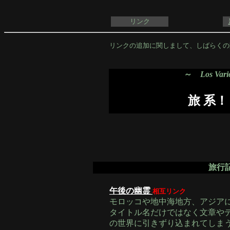
リンク
リンクの追加に関しまして、しばらくの間（
～
Los Var
旅 系！
旅行記
午後の幽霊
相互リンク
モロッコや地中海地方、アジア
タイトル名だけではなく文章や
の世界に引きずり込まれてしま