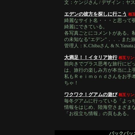
文：ケンジさん / デザイン：ヤ
エデンの彼方を探しに行こう
相
綺麗なサイト名・・・と思って
綺麗にできている。
各写真ごとにコメントがある。私
の未知なる"エデン"．．．また
管理人：K.Chibaさん & N.Yanat
大満足！！イタリア旅行
相互リン
前向きでプラス思考な旅行にビッ
は、旅行の楽しみ方が本当に上
私もＲｅｉｍｏｎｄさんをお手
ちゃ！
ワクワク！グアムの遊び
相互リン
毎冬グアムに行っている「よっ
情報をはじめ、陸海空さまざま
「お役立ち情報」の頁もある。
バックパッ