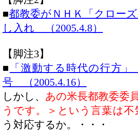
■
都教委がＮＨＫ「クロー
し入れ （
2005.4.8
）
【脚注
3
】
■
「激動する時代の行方」
号 （
2005.4.16
）
しかし、
あの米長都教委委
うです。＞という言葉は不
う対応するか。・・・