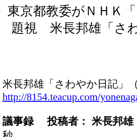
東京都教委がＮＨＫ「
題視 米長邦雄「さ
米長邦雄「さわやか日記」
http://8154.teacup.com/yonenag
議事録
投稿者：
米長邦雄
秒