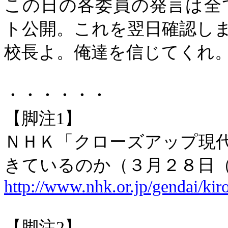
この日の各委員の発言は全
ト公開。これを翌日確認し
校長よ。俺達を信じてくれ
・・・・・・
【脚注
1
】
ＮＨＫ「クローズアップ現
きているのか（３月２８日
http://www.nhk.or.jp/gendai/ki
【脚注
2
】